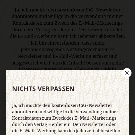
Ja, ich möchte den kostenlosen CiG-Newsletter
abonnieren
und willige in die Verwendung meiner
Kontaktdaten zum Zweck des E-Mail-Marketings
durch den Verlag Herder ein. Den Newsletter oder
die E-Mail-Werbung kann ich jederzeit abbestellen.
Ich bin einverstanden, dass mein
personenbezogenes Nutzungsverhalten in
Newsletter und E-Mail-Werbung erfasst und
ausgewertet wird, um die Inhalte besser auf meine
Interessen auszurichten. Über einen Link in
Newsletter oder E-Mail kann ich diese Funktion
jederzeit ausschalten. Weiterführende
NICHTS VERPASSEN
Informationen finden Sie in unseren
Datenschutzhinweisen
.
Ja, ich möchte den kostenlosen CiG-Newsletter
abonnieren
und willige in die Verwendung meiner
E-Mail
Kontaktdaten zum Zweck des E-Mail-Marketings
durch den Verlag Herder ein. Den Newsletter oder
die E-Mail-Werbung kann ich jederzeit abbestellen.