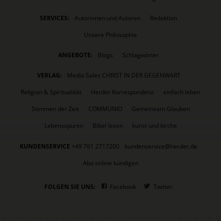
SERVICES:
Autorinnen und Autoren
Redaktion
Unsere Philosophie
ANGEBOTE:
Blogs
Schlagwörter
VERLAG:
Media Sales CHRIST IN DER GEGENWART
Religion & Spiritualität
Herder Korrespondenz
einfach leben
Stimmen der Zeit
COMMUNIO
Gemeinsam Glauben
Lebensspuren
Bibel lesen
kunst und kirche
KUNDENSERVICE
+49 761 2717200
kundenservice@herder.de
Abo online kündigen
FOLGEN SIE UNS:
Facebook
Twitter