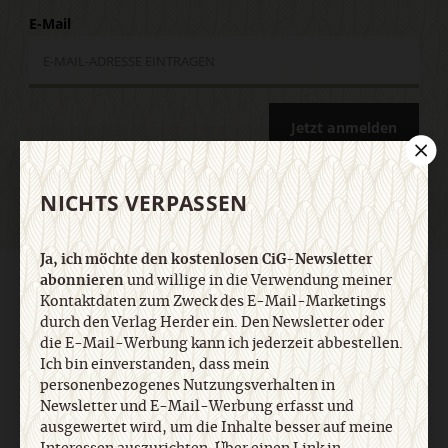
E-Mail
Jetzt anmelden
NICHTS VERPASSEN
Ja, ich möchte den kostenlosen CiG-Newsletter
abonnieren
und willige in die Verwendung meiner
AGB und Widerrufsbelehrung
Datenschutz
Barrierefreiheit
Kontaktdaten zum Zweck des E-Mail-Marketings
Impressum
durch den Verlag Herder ein. Den Newsletter oder
die E-Mail-Werbung kann ich jederzeit abbestellen.
Ich bin einverstanden, dass mein
Vertrag widerrufen
Abo online kündigen
personenbezogenes Nutzungsverhalten in
Newsletter und E-Mail-Werbung erfasst und
ausgewertet wird, um die Inhalte besser auf meine