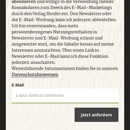
abonnieren
und willige in die Verwendung meiner
Ich bin einverstanden, dass mein
Kontaktdaten zum Zweck des E-Mail-Marketings
personenbezogenes Nutzungsverhalten in
durch den Verlag Herder ein. Den Newsletter oder
Newsletter und E-Mail-Werbung erfasst und
die E-Mail-Werbung kann ich jederzeit abbestellen.
ausgewertet wird, um die Inhalte besser auf meine
Ich bin einverstanden, dass mein
Interessen auszurichten. Über einen Link in
personenbezogenes Nutzungsverhalten in
Newsletter und E-Mail-Werbung erfasst und
Newsletter oder E-Mail kann ich diese Funktion
ausgewertet wird, um die Inhalte besser auf meine
jederzeit ausschalten. Weiterführende
Interessen auszurichten. Über einen Link in
Informationen finden Sie in unseren
Newsletter oder E-Mail kann ich diese Funktion
Datenschutzhinweisen
.
jederzeit ausschalten.
Weiterführende Informationen finden Sie in unseren
Datenschutzhinweisen
.
E-Mail
E-Mail
Jetzt anmelden
Jetzt anfordern