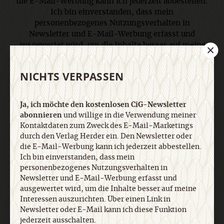
die E-Mail-Werbung kann ich jederzeit abbestellen.
Ich bin einverstanden, dass mein
personenbezogenes Nutzungsverhalten in
Newsletter und E-Mail-Werbung erfasst und
ausgewertet wird, um die Inhalte besser auf meine
Interessen auszurichten. Über einen Link in
Newsletter oder E-Mail kann ich diese Funktion
NICHTS VERPASSEN
jederzeit ausschalten. Weiterführende
Informationen finden Sie in unseren
Datenschutzhinweisen
.
Ja, ich möchte den kostenlosen CiG-Newsletter
abonnieren
und willige in die Verwendung meiner
Kontaktdaten zum Zweck des E-Mail-Marketings
E-Mail
durch den Verlag Herder ein. Den Newsletter oder
die E-Mail-Werbung kann ich jederzeit abbestellen.
Ich bin einverstanden, dass mein
personenbezogenes Nutzungsverhalten in
Newsletter und E-Mail-Werbung erfasst und
Jetzt anmelden
ausgewertet wird, um die Inhalte besser auf meine
Interessen auszurichten. Über einen Link in
Newsletter oder E-Mail kann ich diese Funktion
jederzeit ausschalten.