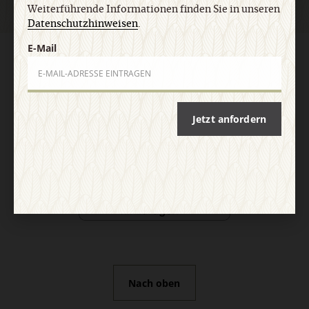
Weiterführende Informationen finden Sie in unseren
Datenschutzhinweisen
.
E-Mail
AGB und Widerrufsbelehrung
Datenschutz
Barrierefreiheit
Impressum
Vertrag widerrufen
Abo online kündigen
Jetzt anfordern
Nach oben