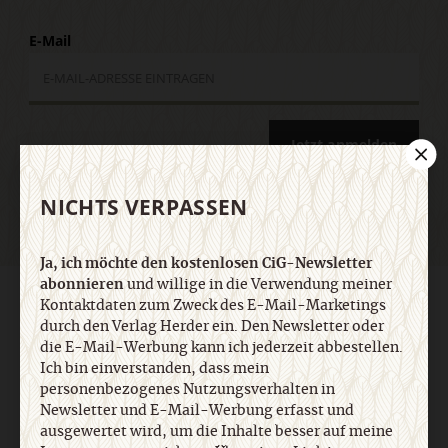
E-Mail
Jetzt anmelden
NICHTS VERPASSEN
Ja, ich möchte den kostenlosen CiG-Newsletter
abonnieren
und willige in die Verwendung meiner
AGB und Widerrufsbelehrung
Datenschutz
Barrierefreiheit
Kontaktdaten zum Zweck des E-Mail-Marketings
Impressum
durch den Verlag Herder ein. Den Newsletter oder
die E-Mail-Werbung kann ich jederzeit abbestellen.
Ich bin einverstanden, dass mein
Vertrag widerrufen
Abo online kündigen
personenbezogenes Nutzungsverhalten in
Newsletter und E-Mail-Werbung erfasst und
ausgewertet wird, um die Inhalte besser auf meine