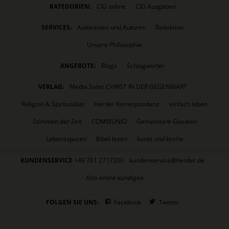
KATEGORIEN:
CIG online
CIG Ausgaben
SERVICES:
Autorinnen und Autoren
Redaktion
Unsere Philosophie
ANGEBOTE:
Blogs
Schlagwörter
VERLAG:
Media Sales CHRIST IN DER GEGENWART
Religion & Spiritualität
Herder Korrespondenz
einfach leben
Stimmen der Zeit
COMMUNIO
Gemeinsam Glauben
Lebensspuren
Bibel lesen
kunst und kirche
KUNDENSERVICE
+49 761 2717200
kundenservice@herder.de
Abo online kündigen
FOLGEN SIE UNS:
Facebook
Twitter