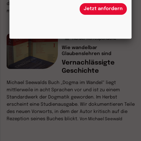
der Provokation des Andersdenkenden zu stellen und
Jetzt anfordern
miteinander zu diskutieren.
Von
Heiner Wilmer
Herder Korrespondenz
Wie wandelbar
Glaubenslehren sind
Vernachlässigte
Geschichte
Michael Seewalds Buch „Dogma im Wandel“ liegt
mittlerweile in acht Sprachen vor und ist zu einem
Standardwerk der Dogmatik geworden. Im Herbst
erscheint eine Studienausgabe. Wir dokumentieren Teile
des neuen Vorworts, in dem der Autor kritisch auf die
Rezeption seines Buches blickt.
Von
Michael Seewald