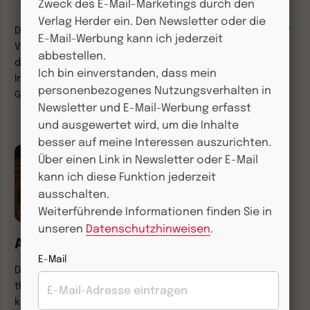
Christus-Erzählung
Zweck des E-Mail-Marketings durch den
Verlag Herder ein. Den Newsletter oder die
Die Geschichte Jesu ist keine bloße Rekonstruktion der
E-Mail-Werbung kann ich jederzeit
Vergangenheit, sondern eine lebendige Erinnerung, die
abbestellen.
die Gegenwart formt. Die Frage ist nur, ob man bei der
Ich bin einverstanden, dass mein
Inkarnation oder bei der Auferstehung beginnt.
Von
personenbezogenes Nutzungsverhalten in
Georg Essen
Newsletter und E-Mail-Werbung erfasst
und ausgewertet wird, um die Inhalte
besser auf meine Interessen auszurichten.
Herder Korrespondenz
Über einen Link in Newsletter oder E-Mail
Das Konzil von Nizäa und
kann ich diese Funktion jederzeit
seine Impulse für heute
ausschalten.
Herausgefordert
Weiterführende Informationen finden Sie in
durch
unseren
Datenschutzhinweisen
.
Andersdenkende
E-Mail
Das Konzil von Nizäa zeigt das Ringen um eine
theologische Position zu Jesus von Nazareth. Davon
kann die gegenwärtige Gesellschaft lernen: Es gilt, sich