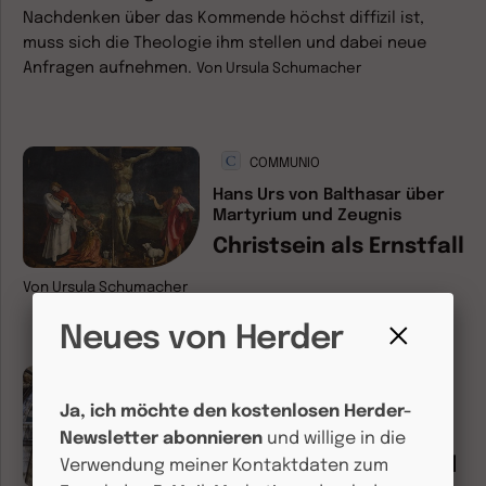
Nachdenken über das Kommende höchst diffizil ist,
muss sich die Theologie ihm stellen und dabei neue
Anfragen aufnehmen.
Von
Ursula Schumacher
COMMUNIO
Hans Urs von Balthasar über
Martyrium und Zeugnis
Christsein als Ernstfall
Von
Ursula Schumacher
Neues von Herder
Fenster
Herder Korrespondenz
schließen
Ja, ich möchte den kostenlosen Herder-
Neue Perspektiven für die
Christologie
Newsletter abonnieren
und willige in die
Jesus-Erinnerung und
Verwendung meiner Kontaktdaten zum