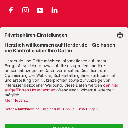
Facebook
Instagram
YouTube
LinkedIn
AGB und Widerrufsbelehrung
Widerrufsbelehrung Bücher
Widerrufsbelehrung E-Books
Widerrufsbelehrung Zeitschriften
Datenschutz
Datenschutz Social Media
Barrierefreiheit
Impressum
Vertrag widerrufen
Abo online kündigen