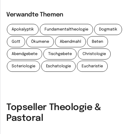
Verwandte Themen
Apokalyptik
Fundamentaltheologie
Dogmatik
Gott
Ökumene
Abendmahl
Beten
Abendgebete
Tischgebete
Christologie
Soteriologie
Eschatologie
Eucharistie
Topseller Theologie &
Pastoral