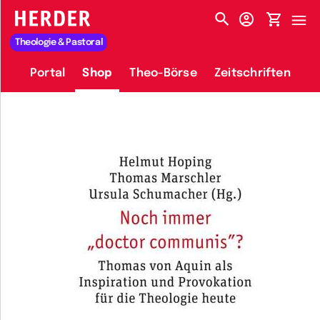
HERDER-MENÜ
Theologie & Pastoral
Portal
Shop
Theo-Börse
Zeitschriften