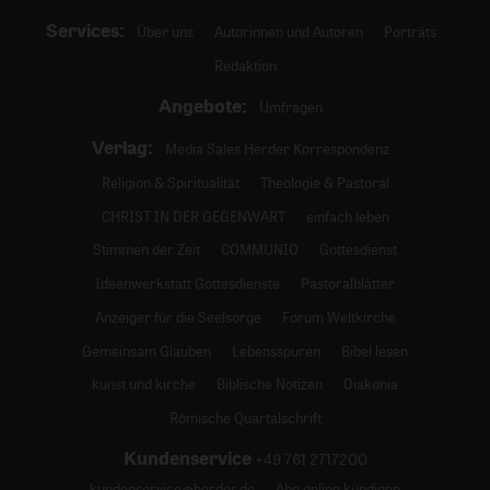
Services:
Über uns
Autorinnen und Autoren
Porträts
Redaktion
Angebote:
Umfragen
Verlag:
Media Sales Herder Korrespondenz
Religion & Spiritualität
Theologie & Pastoral
CHRIST IN DER GEGENWART
einfach leben
Stimmen der Zeit
COMMUNIO
Gottesdienst
Ideenwerkstatt Gottesdienste
Pastoralblätter
Anzeiger für die Seelsorge
Forum Weltkirche
Gemeinsam Glauben
Lebensspuren
Bibel lesen
kunst und kirche
Biblische Notizen
Diakonia
Römische Quartalschrift
Kundenservice
+49 761 2717200
kundenservice@herder.de
Abo online kündigen