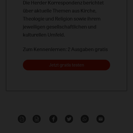
Die Herder Korrespondenz berichtet
über aktuelle Themen aus Kirche,
Theologie und Religion sowie ihrem
jeweiligen gesellschaftlichen und
kulturellen Umfeld.
Zum Kennenlernen: 2 Ausgaben gratis
Jetzt gratis testen
PDF-
Word
Teilen
Teilen
Whatsapp
Mailen