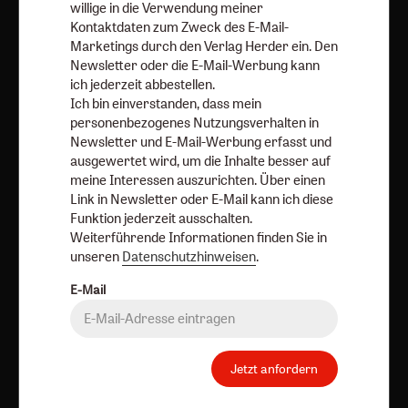
Ja, ich möchte den kostenlosen Herder
willige in die Verwendung meiner
Korrespondenz-Newsletter abonnieren
und willige in
Kontaktdaten zum Zweck des E-Mail-
die Verwendung meiner Kontaktdaten zum Zweck des E-
Marketings durch den Verlag Herder ein. Den
Newsletter oder die E-Mail-Werbung kann
Mail-Marketings durch den Verlag Herder ein. Den
ich jederzeit abbestellen.
Newsletter oder die E-Mail-Werbung kann ich jederzeit
Ich bin einverstanden, dass mein
abbestellen.
personenbezogenes Nutzungsverhalten in
Ich bin einverstanden, dass mein personenbezogenes
Newsletter und E-Mail-Werbung erfasst und
Nutzungsverhalten in Newsletter und E-Mail-Werbung
ausgewertet wird, um die Inhalte besser auf
meine Interessen auszurichten. Über einen
erfasst und ausgewertet wird, um die Inhalte besser auf
Link in Newsletter oder E-Mail kann ich diese
meine Interessen auszurichten. Über einen Link in
Funktion jederzeit ausschalten.
Newsletter oder E-Mail kann ich diese Funktion jederzeit
Weiterführende Informationen finden Sie in
ausschalten.
unseren
Datenschutzhinweisen
.
Weiterführende Informationen finden Sie in unseren
E-Mail
Datenschutzhinweisen
.
E-Mail
Jetzt anfordern