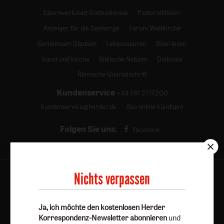
Ideenwerkstatt Gottesdienste
Pastoralblätter
Anzeiger für die Seelsorge
Forum Weltkirche
Gemeinsam Glauben
Lebensspuren
Bibel lesen
kunst und kirche
Biblische Notizen
Diakonia
Römische Quartalschrift
Kundenservice
+49 761 2717200
kundenservice@herder.de
Abo online kündigen
Folgen Sie uns:
Facebook
Nichts verpassen
Herder Korrespondenz-Newsletter
Ja, ich möchte den kostenlosen Herder
Korrespondenz-Newsletter abonnieren
und