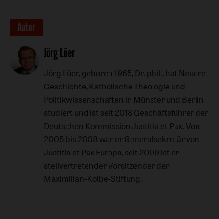
Datei
Überschrift
Autor
Artikel-
Jörg Lüer
Infos
Jörg Lüer, geboren 1965, Dr. phil., hat Neuere
Geschichte, Katholische Theologie und
Politikwissenschaften in Münster und Berlin
studiert und ist seit 2018 Geschäftsführer der
Deutschen Kommission Justitia et Pax. Von
2005 bis 2008 war er Generalsekretär von
Justitia et Pax Europa, seit 2009 ist er
stellvertretender Vorsitzender der
Maximilian-Kolbe-Stiftung.