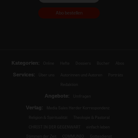
Abo bestellen
Kategorien:
Online
Hefte
Dossiers
Bücher
Abos
Services:
Über uns
Autorinnen und Autoren
Porträts
Redaktion
Angebote:
Umfragen
Verlag:
Media Sales Herder Korrespondenz
Religion & Spiritualität
Theologie & Pastoral
CHRIST IN DER GEGENWART
einfach leben
Stimmen der Zeit
COMMUNIO
Gottesdienst