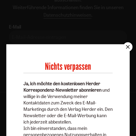
Weiterführende Informationen finden Sie in unseren
Datenschutzhinweisen
.
E-Mail
Jetzt anmelden
Nichts verpassen
Ja, ich möchte den kostenlosen Herder
Korrespondenz-Newsletter abonnieren
und
willige in die Verwendung meiner
Kontaktdaten zum Zweck des E-Mail-
AGB und Widerrufsbelehrung
Datenschutz
Marketings durch den Verlag Herder ein. Den
Barrierefreiheit
Impressum
Newsletter oder die E-Mail-Werbung kann
ich jederzeit abbestellen.
Ich bin einverstanden, dass mein
Vertrag widerrufen
Abo online kündigen
personenbezogenes Nutzungsverhalten in