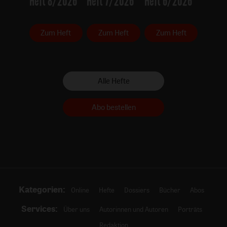
Heft 8/2026
Heft 7/2026
Heft 6/2026
Zum Heft
Zum Heft
Zum Heft
Alle Hefte
Abo bestellen
Kategorien:
Online
Hefte
Dossiers
Bücher
Abos
Services:
Über uns
Autorinnen und Autoren
Porträts
Redaktion