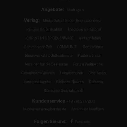
Angebote:
Umfragen
Verlag:
Media Sales Herder Korrespondenz
Religion & Spiritualität
Theologie & Pastoral
CHRIST IN DER GEGENWART
einfach leben
Stimmen der Zeit
COMMUNIO
Gottesdienst
Ideenwerkstatt Gottesdienste
Pastoralblätter
Anzeiger für die Seelsorge
Forum Weltkirche
Gemeinsam Glauben
Lebensspuren
Bibel lesen
kunst und kirche
Biblische Notizen
Diakonia
Römische Quartalschrift
Kundenservice
+49 761 2717200
kundenservice@herder.de
Abo online kündigen
Folgen Sie uns:
Facebook