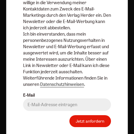
willige in die Verwendung meiner
Redaktion
Kontaktdaten zum Zweck des E-Mail-
Marketings durch den Verlag Herder ein. Den
Angebote:
Umfragen
Newsletter oder die E-Mail-Werbung kann
ich jederzeit abbestellen.
Verlag:
Media Sales Herder Korrespondenz
Ich bin einverstanden, dass mein
personenbezogenes Nutzungsverhalten in
Religion & Spiritualität
Theologie & Pastoral
Newsletter und E-Mail-Werbung erfasst und
CHRIST IN DER GEGENWART
einfach leben
ausgewertet wird, um die Inhalte besser auf
meine Interessen auszurichten. Über einen
Stimmen der Zeit
COMMUNIO
Gottesdienst
Link in Newsletter oder E-Mail kann ich diese
Ideenwerkstatt Gottesdienste
Pastoralblätter
Funktion jederzeit ausschalten.
Anzeiger für die Seelsorge
Forum Weltkirche
Weiterführende Informationen finden Sie in
unseren
Datenschutzhinweisen
.
Gemeinsam Glauben
Lebensspuren
Bibel lesen
E-Mail
kunst und kirche
Biblische Notizen
Diakonia
Römische Quartalschrift
Kundenservice
+49 761 2717200
Jetzt anfordern
kundenservice@herder.de
Abo online kündigen