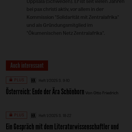
Uppsala (Schweden). Er ist seit vielen Jahren
bei pax christi aktiv, vor allem in der
Kommission "Solidarität mit Zentralafrika"
und als Gründungsmitglied im
"Ökumenischen Netz Zentralafrika".
Auch interessant
PLUS
Heft 1/2025
S. 9-10
Österreich: Ende der Ära Schönborn
Von Otto Friedrich
PLUS
Heft 1/2025
S. 18-22
Ein Gespräch mit dem Literaturwissenschaftler und