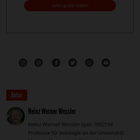
Jetzt gratis testen
PDF-
Word
Teilen
Teilen
Whatsapp
Mailen
Datei
Überschrift
Autor
Artikel-
Heinz Werner Wessler
Infos
Heinz Werner Wessler (geb. 1962) ist
Professor für Indologie an der Universität