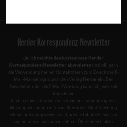
Folgen Sie uns:
Facebook
Herder Korrespondenz-Newsletter
Ja, ich möchte den kostenlosen Herder
Korrespondenz-Newsletter abonnieren
und willige in
die Verwendung meiner Kontaktdaten zum Zweck des E-
Mail-Marketings durch den Verlag Herder ein. Den
Newsletter oder die E-Mail-Werbung kann ich jederzeit
abbestellen.
Ich bin einverstanden, dass mein personenbezogenes
Nutzungsverhalten in Newsletter und E-Mail-Werbung
erfasst und ausgewertet wird, um die Inhalte besser auf
meine Interessen auszurichten. Über einen Link in