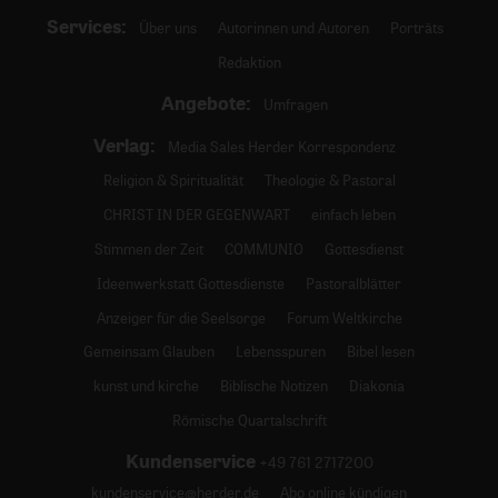
Services:
Über uns
Autorinnen und Autoren
Porträts
Redaktion
Angebote:
Umfragen
Verlag:
Media Sales Herder Korrespondenz
Religion & Spiritualität
Theologie & Pastoral
CHRIST IN DER GEGENWART
einfach leben
Stimmen der Zeit
COMMUNIO
Gottesdienst
Ideenwerkstatt Gottesdienste
Pastoralblätter
Anzeiger für die Seelsorge
Forum Weltkirche
Gemeinsam Glauben
Lebensspuren
Bibel lesen
kunst und kirche
Biblische Notizen
Diakonia
Römische Quartalschrift
Kundenservice
+49 761 2717200
kundenservice@herder.de
Abo online kündigen