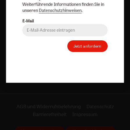
Weiterführende Informationen finden Sie in
ausschalten.
unseren
Datenschutzhinweisen
.
Weiterführende Informationen finden Sie in unseren
Datenschutzhinweisen
.
E-Mail
E-Mail
Jetzt anfordern
Jetzt anmelden
AGB und Widerrufsbelehrung
Datenschutz
Barrierefreiheit
Impressum