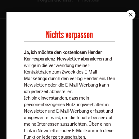
Facebook
Nichts verpassen
Herder Korrespondenz-Newsletter
Ja, ich möchte den kostenlosen Herder
Korrespondenz-Newsletter abonnieren
und
Ja, ich möchte den kostenlosen Herder
willige in die Verwendung meiner
Korrespondenz-Newsletter abonnieren
und willige in
Kontaktdaten zum Zweck des E-Mail-
die Verwendung meiner Kontaktdaten zum Zweck des E-
Marketings durch den Verlag Herder ein. Den
Mail-Marketings durch den Verlag Herder ein. Den
Newsletter oder die E-Mail-Werbung kann
Newsletter oder die E-Mail-Werbung kann ich jederzeit
ich jederzeit abbestellen.
abbestellen.
Ich bin einverstanden, dass mein
personenbezogenes Nutzungsverhalten in
Ich bin einverstanden, dass mein personenbezogenes
Newsletter und E-Mail-Werbung erfasst und
Nutzungsverhalten in Newsletter und E-Mail-Werbung
ausgewertet wird, um die Inhalte besser auf
erfasst und ausgewertet wird, um die Inhalte besser auf
meine Interessen auszurichten. Über einen
meine Interessen auszurichten. Über einen Link in
Link in Newsletter oder E-Mail kann ich diese
Newsletter oder E-Mail kann ich diese Funktion jederzeit
Funktion jederzeit ausschalten.