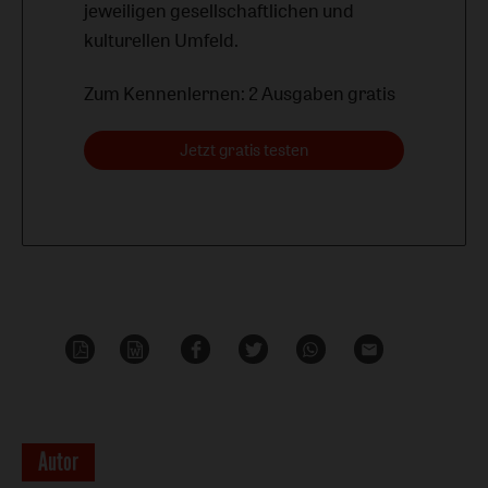
jeweiligen gesellschaftlichen und
kulturellen Umfeld.
Zum Kennenlernen: 2 Ausgaben gratis
Jetzt gratis testen
PDF-
Word
Teilen
Teilen
Whatsapp
Mailen
Datei
Überschrift
Autor