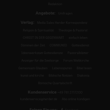
Redaktion
Angebote:
Umfragen
Verlag:
Media Sales Herder Korrespondenz
Religion & Spiritualität
Theologie & Pastoral
CHRIST IN DER GEGENWART
einfach leben
Stimmen der Zeit
COMMUNIO
Gottesdienst
Ideenwerkstatt Gottesdienste
Pastoralblätter
Anzeiger für die Seelsorge
Forum Weltkirche
Gemeinsam Glauben
Lebensspuren
Bibel lesen
kunst und kirche
Biblische Notizen
Diakonia
Römische Quartalschrift
Kundenservice
+49 761 2717200
kundenservice@herder.de
Abo online kündigen
Folgen Sie uns: