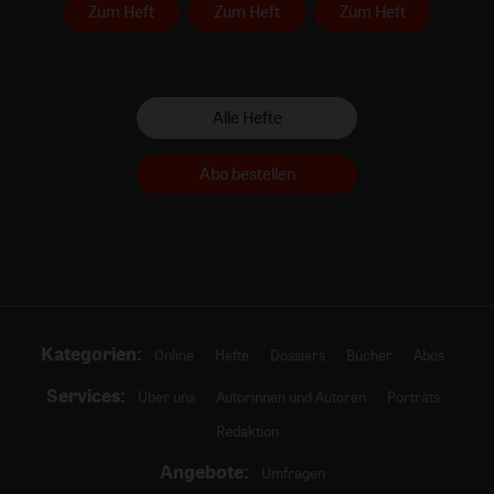
Zum Heft
Zum Heft
Zum Heft
Alle Hefte
Abo bestellen
Kategorien:
Online
Hefte
Dossiers
Bücher
Abos
Services:
Über uns
Autorinnen und Autoren
Porträts
Redaktion
Angebote:
Umfragen