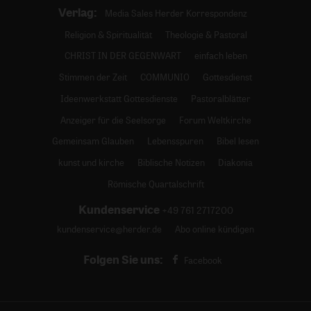
Verlag:
Media Sales Herder Korrespondenz
Religion & Spiritualität
Theologie & Pastoral
CHRIST IN DER GEGENWART
einfach leben
Stimmen der Zeit
COMMUNIO
Gottesdienst
Ideenwerkstatt Gottesdienste
Pastoralblätter
Anzeiger für die Seelsorge
Forum Weltkirche
Gemeinsam Glauben
Lebensspuren
Bibel lesen
kunst und kirche
Biblische Notizen
Diakonia
Römische Quartalschrift
Kundenservice
+49 761 2717200
kundenservice@herder.de
Abo online kündigen
Folgen Sie uns:
Facebook