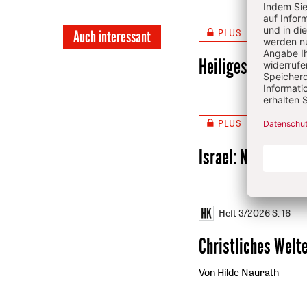
PLUS
Auch interessant
Heft 7/
Heiliges Land: Chr
PLUS
Heft 5
Israel
:
Nur für Pal
Heft 3/2026
S. 16
Christliches Welt
Von Hilde Naurath