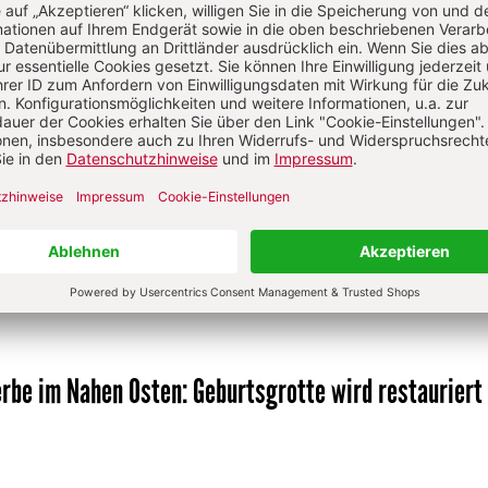
2026
S. 11-12
isten in Bedrängnis
Von Annika Schmitz
/2026
S. 6
ästinenser
Von Moshe Zimmermann
erbe im Nahen Osten
:
Geburtsgrotte wird restauriert