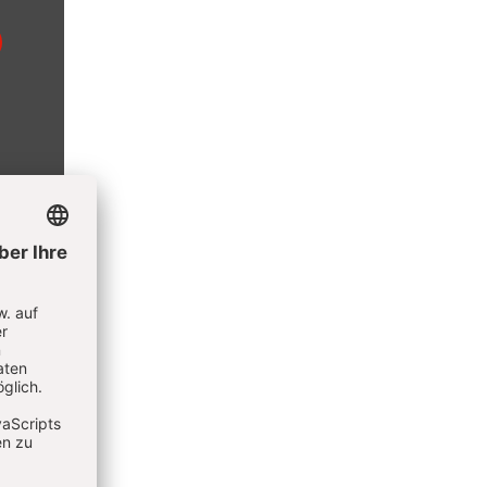
rt als
urg. Er
nd der