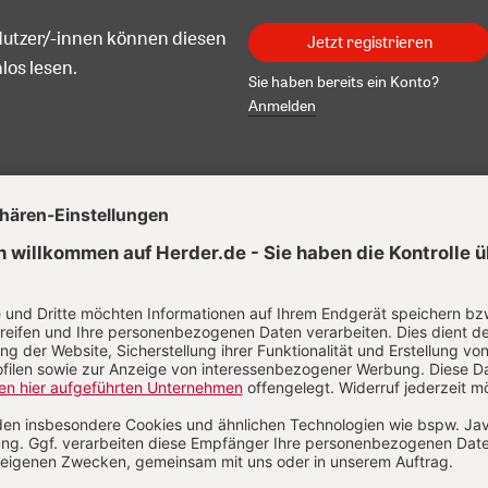
Nutzer/-innen können diesen
Jetzt registrieren
los lesen.
Sie haben bereits ein Konto?
Anmelden
s Hoppe
n Münster habilitierte Theologe Thomas Hoppe (geb. 1956) leh
ssor für Sozialethik an der Helmut-Schmidt-Universität Hamb
tglied der Deutschen Kommission Justitia et Pax, der
nschaftlichen Arbeitsgruppe für weltkirchliche Aufgaben u
tsgruppe Europa der Deutschen Bischofskonferenz.