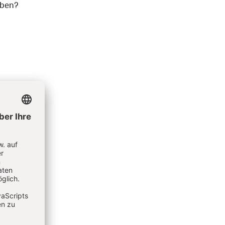
aben?
äte.