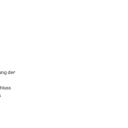
ung der
hluss
s