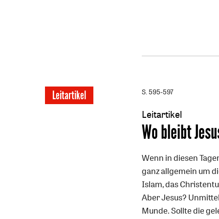
S. 595-597
Leitartikel
Leitartikel
:
Wo bleibt Jesu
Wenn in diesen Tagen 
ganz allgemein um d
Islam, das Christentu
Aber Jesus? Unmittel
Munde. Sollte die gel