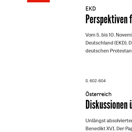
EKD
:
Perspektiven f
Vom 5. bis 10. Novemb
Deutschland (EKD). 
deutschen Protestant
S. 602-604
Österreich
:
Diskussionen 
Unlängst absolvierte
Benedikt XVI. Der Pa