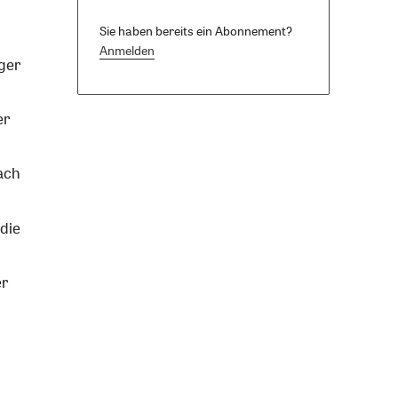
Sie haben bereits ein Abonnement?
Anmelden
ger
er
ach
die
er