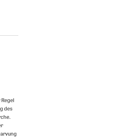
r Regel
g des
rche.
er
tlarvung