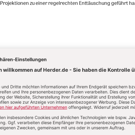
e Projektionen zu einer regelrechten Enttäuschung geführt h
schof Gerhard Ludwig Müller beschneidet Rechte der Laienr