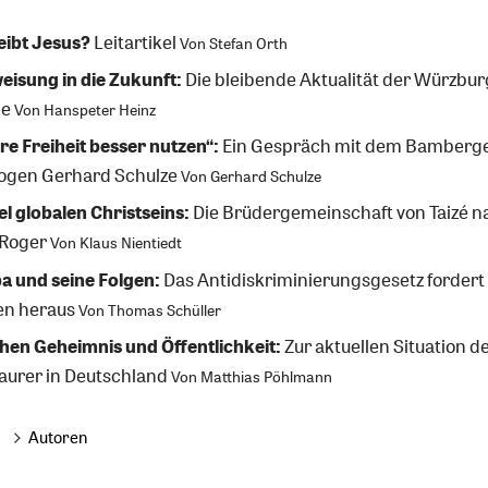
eibt Jesus?
Leitartikel
Von
Stefan Orth
isung in die Zukunft:
Die bleibende Aktualität der Würzbur
de
Von
Hanspeter Heinz
re Freiheit besser nutzen“:
Ein Gespräch mit dem Bamberg
logen Gerhard Schulze
Von
Gerhard Schulze
l globalen Christseins:
Die Brüdergemeinschaft von Taizé n
 Roger
Von
Klaus Nientiedt
a und seine Folgen:
Das Antidiskriminierungsgesetz fordert 
en heraus
Von
Thomas Schüller
hen Geheimnis und Öffentlichkeit:
Zur aktuellen Situation d
aurer in Deutschland
Von
Matthias Pöhlmann
Autoren