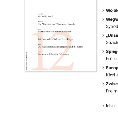
Wo bl
Wegwe
Syno
„Unse
Sozio
Spiege
Frère
Europ
Kirch
Zwisc
Freim
Inhalt