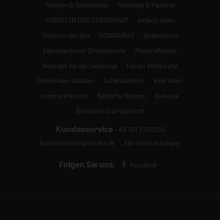
Religion & Spiritualität
Theologie & Pastoral
CHRIST IN DER GEGENWART
einfach leben
Stimmen der Zeit
COMMUNIO
Gottesdienst
Ideenwerkstatt Gottesdienste
Pastoralblätter
Anzeiger für die Seelsorge
Forum Weltkirche
Gemeinsam Glauben
Lebensspuren
Bibel lesen
kunst und kirche
Biblische Notizen
Diakonia
Römische Quartalschrift
Kundenservice
+49 761 2717200
kundenservice@herder.de
Abo online kündigen
Folgen Sie uns:
Facebook