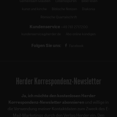
Gemeinsam Glauben
Lebensspuren
Bibel lesen
kunst und kirche
Biblische Notizen
Diakonia
Römische Quartalschrift
Kundenservice
+49 761 2717200
kundenservice@herder.de
Abo online kündigen
Folgen Sie uns:
Facebook
Herder Korrespondenz-Newsletter
Ja, ich möchte den kostenlosen Herder
Korrespondenz-Newsletter abonnieren
und willige in
die Verwendung meiner Kontaktdaten zum Zweck des E-
Mail-Marketings durch den Verlag Herder ein. Den