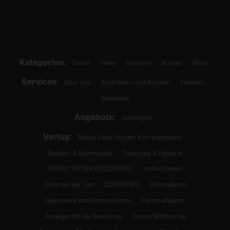
Kategorien:
Online
Hefte
Dossiers
Bücher
Abos
Services:
Über uns
Autorinnen und Autoren
Porträts
Redaktion
Angebote:
Umfragen
Verlag:
Media Sales Herder Korrespondenz
Religion & Spiritualität
Theologie & Pastoral
CHRIST IN DER GEGENWART
einfach leben
Stimmen der Zeit
COMMUNIO
Gottesdienst
Ideenwerkstatt Gottesdienste
Pastoralblätter
Anzeiger für die Seelsorge
Forum Weltkirche