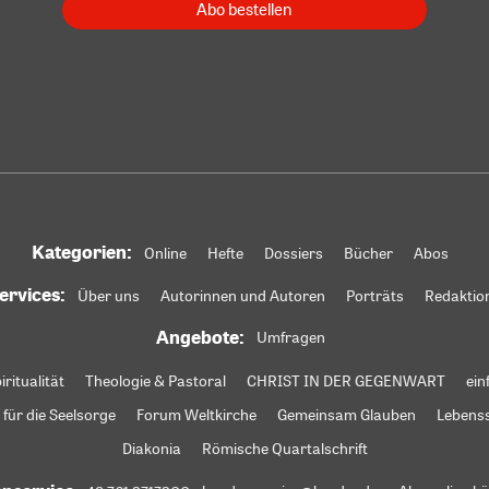
Abo bestellen
Kategorien:
Online
Hefte
Dossiers
Bücher
Abos
ervices:
Über uns
Autorinnen und Autoren
Porträts
Redaktio
Angebote:
Umfragen
iritualität
Theologie & Pastoral
CHRIST IN DER GEGENWART
ein
 für die Seelsorge
Forum Weltkirche
Gemeinsam Glauben
Lebens
Diakonia
Römische Quartalschrift