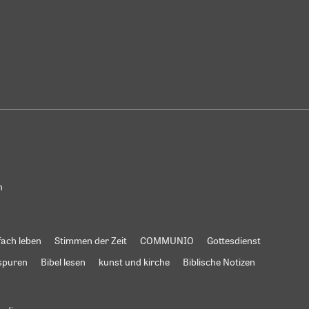
n
fach leben
Stimmen der Zeit
COMMUNIO
Gottesdienst
spuren
Bibel lesen
kunst und kirche
Biblische Notizen