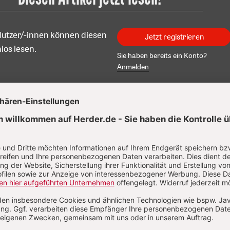
Nutzer/-innen können diesen
Jetzt registrieren
los lesen.
Sie haben bereits ein Konto?
Anmelden
 Ruh
 Ruh, geboren 1950, Dr. theol. Dr. h.c., studierte katholische
ogie und Germanistik an der Universität Freiburg und der
rsität Tübingen. Von 1974 bis 1979 war er Wissenschaftlicher
beiter am Lehrstuhl für Dogmatik und Ökumenische Theologi
ogischen Fakultät Freiburg (Professur Karl Lehmann). 1979