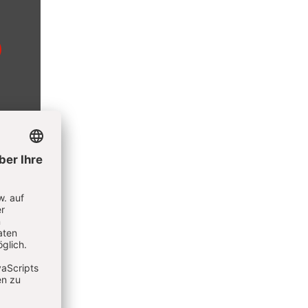
e der