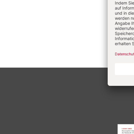
wechs
bis 2
Bunde
Gesell
Theol