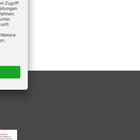
 1991
s
che und