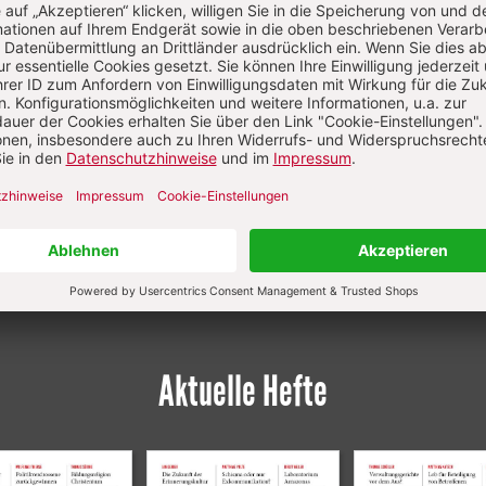
elte er als Redakteur zur "Herder Korrespondenz", die er von
014 als Chefredakteur wesentlich prägte. 2005 wurde ihm da
sverdienstkreuz als „Würdigung für seine Verdienste in Kir
schaft“ verliehen. Seit 2015 ist Ruh Honorarprofessor an der
ogischen Fakultät der Albert-Ludwigs-Universität Freiburg.
Aktuelle Hefte