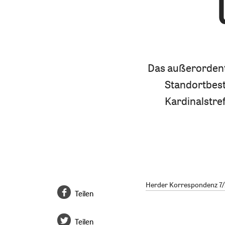
Das außerordentl
Standortbes
Kardinalstre
Herder Korrespondenz 7/2
Teilen
Teilen