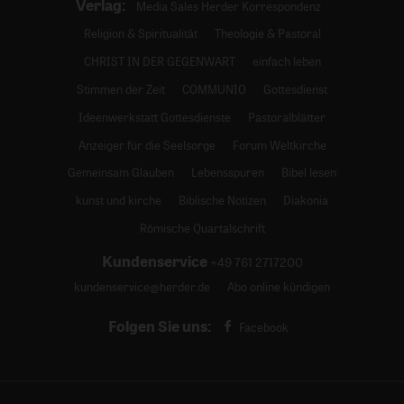
Verlag:
Media Sales Herder Korrespondenz
Religion & Spiritualität
Theologie & Pastoral
CHRIST IN DER GEGENWART
einfach leben
Stimmen der Zeit
COMMUNIO
Gottesdienst
Ideenwerkstatt Gottesdienste
Pastoralblätter
Anzeiger für die Seelsorge
Forum Weltkirche
Gemeinsam Glauben
Lebensspuren
Bibel lesen
kunst und kirche
Biblische Notizen
Diakonia
Römische Quartalschrift
Kundenservice
+49 761 2717200
kundenservice@herder.de
Abo online kündigen
Folgen Sie uns:
Facebook