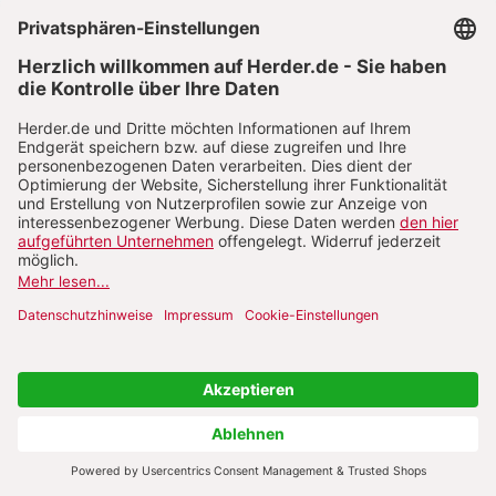
Oft leisten wir auch Arbeit, die staatliche Stellen
erst gar nicht übernehmen könnten, etwa in
Projekten, die den Dialog zwischen Christen und
Muslimen in Afrika fördern. Unsererseits wird der
nächste Schritt dabei eine noch stärkere
Vernetzung der Partner im Süden untereinander
sein, sei dies innerhalb eines Kontinentes oder auch
über Kontinente hinweg.
„Von der Zivilgesellschaft her den
demokratischen Prozess vorantreiben“
HK:
Mit der strikten Partnerorientierung oder der
Zielsetzung, Hilfe zur Selbsthilfe leisten zu wollen, hat
die kirchliche Entwicklungszusammenarbeit, hat