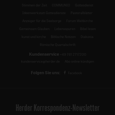
Stimmen der Zeit
COMMUNIO
Gottesdienst
Ideenwerkstatt Gottesdienste
Pastoralblätter
Anzeiger für die Seelsorge
Forum Weltkirche
Gemeinsam Glauben
Lebensspuren
Bibel lesen
kunst und kirche
Biblische Notizen
Diakonia
Römische Quartalschrift
Kundenservice
+49 761 2717200
kundenservice@herder.de
Abo online kündigen
Folgen Sie uns:
Facebook
Herder Korrespondenz-Newsletter