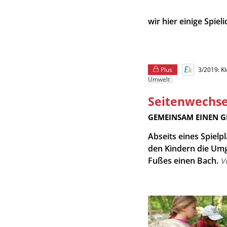
wir hier einige Spie
Plus
3/2019: K
Umwelt
Seitenwechse
:
GEMEINSAM EINEN 
Abseits eines Spielpl
den Kindern die Um
Fußes einen Bach.
V