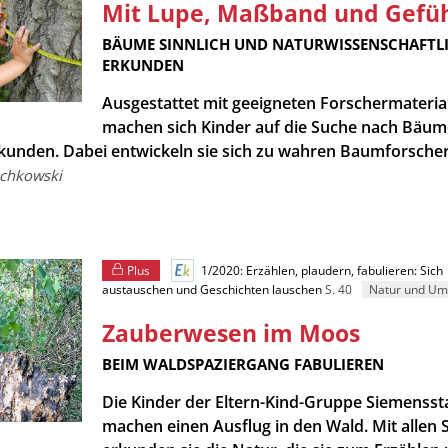
Mit Lupe, Maßband und Gefü
:
BÄUME SINNLICH UND NATURWISSENSCHAFTL
ERKUNDEN
Ausgestattet mit geeigneten Forschermateria
machen sich Kinder auf die Suche nach Bäu
erkunden. Dabei entwickeln sie sich zu wahren Baumforscher
schkowski
Plus
1/2020: Erzählen, plaudern, fabulieren: Sich
austauschen und Geschichten lauschen
S. 40
Natur und Um
Zauberwesen im Moos
:
BEIM WALDSPAZIERGANG FABULIEREN
Die Kinder der Eltern-Kind-Gruppe Siemensst
machen einen Ausflug in den Wald. Mit allen 