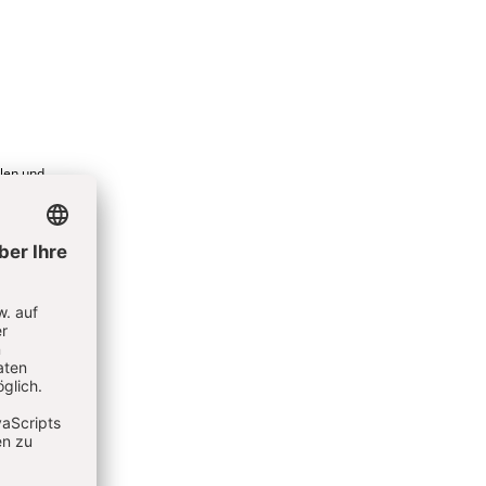
hlen und
MMELN
alien.
n,
chtner
S. 44-45