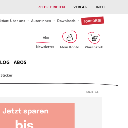
ZEITSCHRIFTEN
VERLAG
INFO
JOBBÖRSE
ktion: Über uns
Autor:innen
Downloads
Abo
Newsletter
Mein Konto
Warenkorb
BLOG
ABOS
Sticker