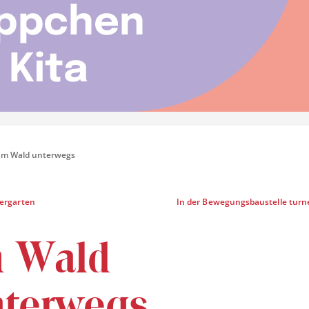
Im Wald unterwegs
dergarten
In der Bewegungsbaustelle turne
m Wald
nterwegs