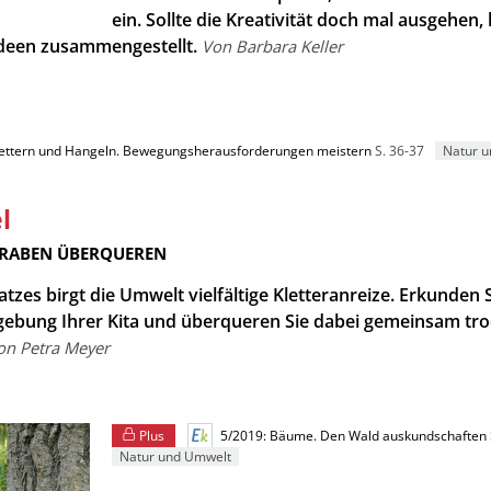
ein. Sollte die Kreativität doch mal ausgehen,
lideen zusammengestellt.
Von Barbara Keller
lettern und Hangeln. Bewegungs­herausforderungen meistern
S. 36-37
Natur u
l
GRABEN ÜBERQUEREN
atzes birgt die Umwelt vielfältige Kletteranreize. Erkunden 
gebung Ihrer Kita und überqueren Sie dabei gemeinsam tr
on Petra Meyer
Plus
5/2019: Bäume. Den Wald auskundschaften
Natur und Umwelt