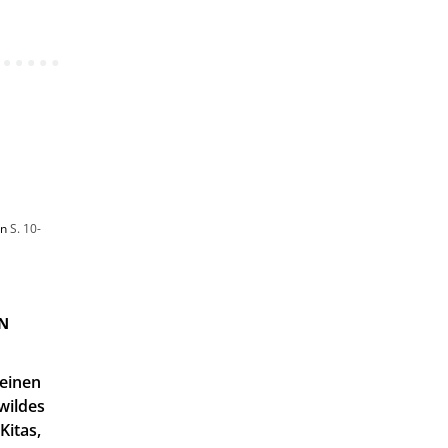
en
S. 10-
N
 einen
wildes
Kitas,