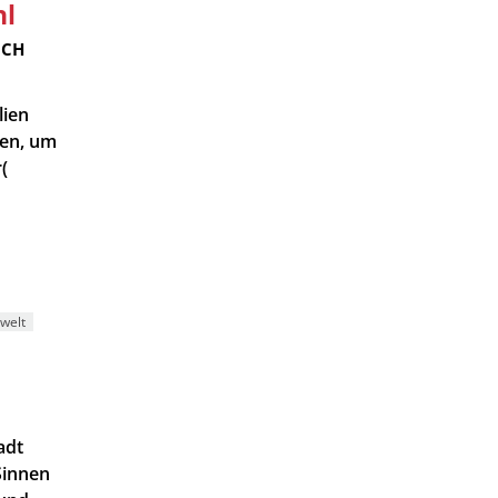
hl
ICH
lien
men, um
(
welt
adt
Sinnen