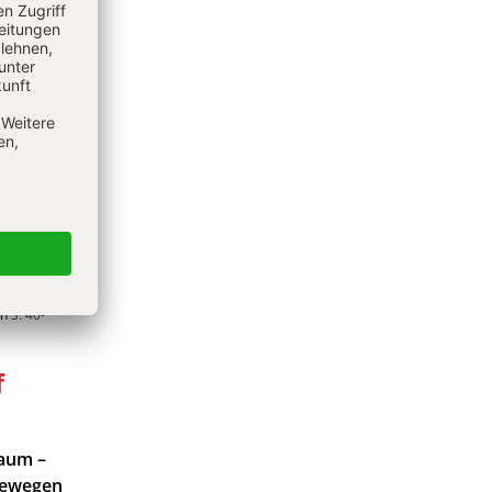
 da?
äusche
ehen
en Wald
en
S. 40-
f
Raum –
 Bewegen