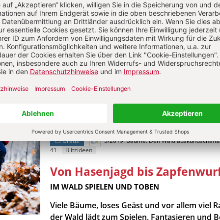
Musik und Rhythmik
Was knackt und raschelt denn
:
KLÄNGE DES WALDES WAHRNEHMEN
Geplätscher, Pfeifen, Knacken … welche Ger
nehmen Kinder in der Natur wahr und wie s
ihre Ideen zu deren Entstehung aus? Ab in d
on Sabine Lang
Gratis
5/2019: Bäume. Den Wald auskundschaft
41
Blitzideen
Von Hasenjagd bis Zapfenwur
:
IM WALD SPIELEN UND TOBEN
Viele Bäume, loses Geäst und vor allem viel 
der Wald lädt zum Spielen, Fantasieren und