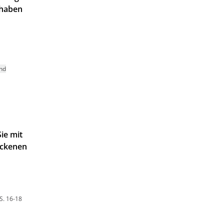
 haben
nd
Sie mit
ockenen
S. 16-18