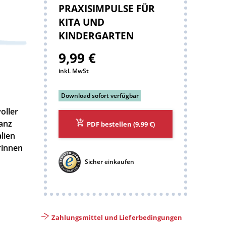
:
PRAXISIMPULSE FÜR
KITA UND
KINDERGARTEN
9,99 €
inkl. MwSt
Download sofort verfügbar
oller
ganz
PDF bestellen
(9,99 €)
lien
rinnen
Sicher einkaufen
Zahlungsmittel und Lieferbedingungen