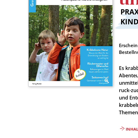
PRAX
:
KIN
Erschei
Bestell
Es krabb
Abenteu
unmitte
ruck-zu
und Ent
krabbel
Themen
INHA