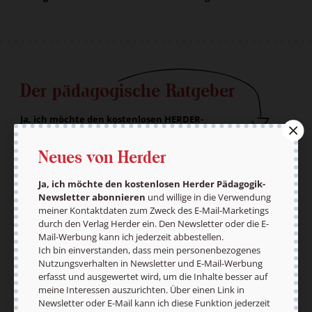
Der pädagogische Ratgeber
Ja, ich möchte den kostenlosen HERDER-
Pädagogik-Newsletter abonnieren
und willige in
die Verwendung meiner Kontaktdaten zum Zweck
Neues von Herder
des E-Mail-Marketings durch den Verlag Herder
ein. Den Newsletter oder die E-Mail-Werbung kann
Ja, ich möchte den kostenlosen Herder Pädagogik-
ich jederzeit abbestellen.
Newsletter abonnieren
und willige in die Verwendung
Ich bin einverstanden, dass mein
meiner Kontaktdaten zum Zweck des E-Mail-Marketings
personenbezogenes Nutzungsverhalten in
durch den Verlag Herder ein. Den Newsletter oder die E-
Newsletter und E-Mail-Werbung erfasst und
Mail-Werbung kann ich jederzeit abbestellen.
ausgewertet wird, um die Inhalte besser auf
Ich bin einverstanden, dass mein personenbezogenes
meine Interessen auszurichten. Über einen Link in
Nutzungsverhalten in Newsletter und E-Mail-Werbung
Newsletter oder E-Mail kann ich diese Funktion
erfasst und ausgewertet wird, um die Inhalte besser auf
jederzeit ausschalten.
meine Interessen auszurichten. Über einen Link in
Weiterführende Informationen finden Sie in
Newsletter oder E-Mail kann ich diese Funktion jederzeit