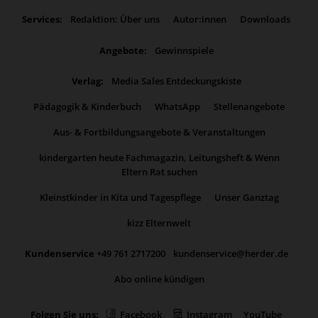
Services:
Redaktion: Über uns
Autor:innen
Downloads
Angebote:
Gewinnspiele
Verlag:
Media Sales Entdeckungskiste
Pädagogik & Kinderbuch
WhatsApp
Stellenangebote
Aus- & Fortbildungsangebote & Veranstaltungen
kindergarten heute Fachmagazin, Leitungsheft & Wenn
Eltern Rat suchen
Kleinstkinder in Kita und Tagespflege
Unser Ganztag
kizz Elternwelt
Kundenservice
+49 761 2717200
kundenservice@herder.de
Abo online kündigen
Folgen Sie uns:
Facebook
Instagram
YouTube