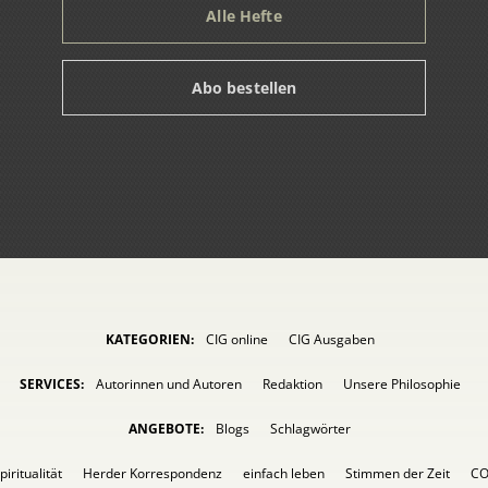
Alle Hefte
Abo bestellen
KATEGORIEN:
CIG online
CIG Ausgaben
SERVICES:
Autorinnen und Autoren
Redaktion
Unsere Philosophie
ANGEBOTE:
Blogs
Schlagwörter
piritualität
Herder Korrespondenz
einfach leben
Stimmen der Zeit
C