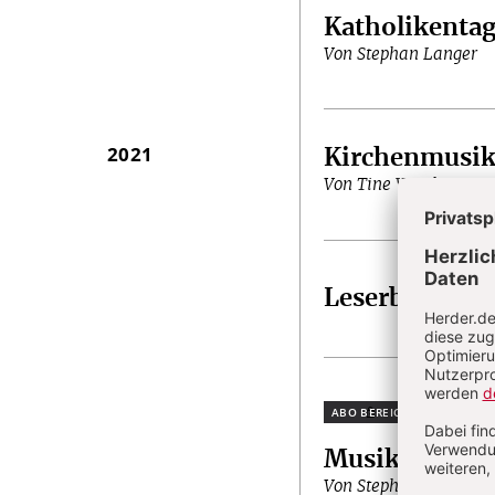
Katholikentag
Von Stephan Langer
2021
Kirchenmusi
Von Tine Wiechmann
Leserbriefe
Plus
Musik
:
Damit 
Von Stephan Langer