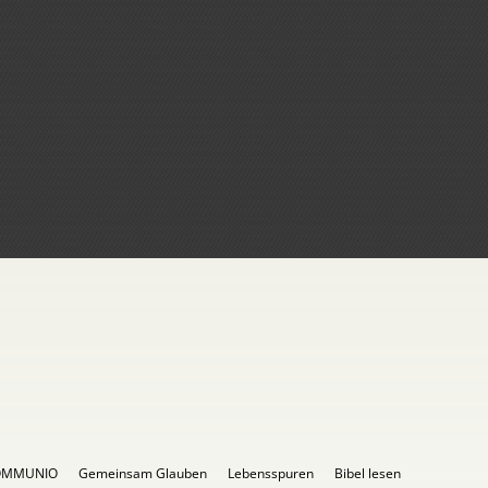
OMMUNIO
Gemeinsam Glauben
Lebensspuren
Bibel lesen