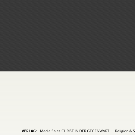
VERLAG:
Media Sales CHRIST IN DER GEGENWART
Religion & S