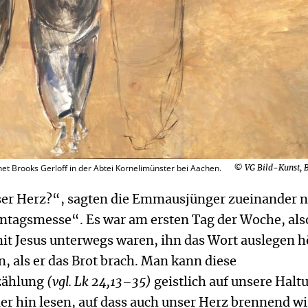
t Brooks Gerloff in der Abtei Kornelimünster bei Aachen.
© VG Bild-Kunst, 
ser Herz?“, sagten die Emmausjünger zueinander 
nntagsmesse“. Es war am ersten Tag der Woche, al
mit Jesus unterwegs waren, ihn das Wort auslegen 
, als er das Brot brach. Man kann diese
zählung
(vgl. Lk 24,13–35)
geistlich auf unsere Halt
ier hin lesen, auf dass auch unser Herz brennend wi