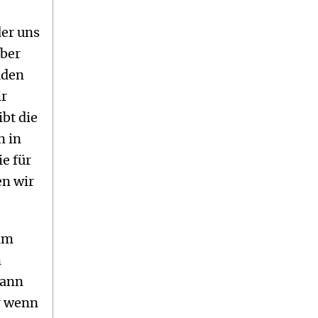
der uns
aber
aden
ir
bt die
n in
e für
en wir
im
m
kann
r wenn