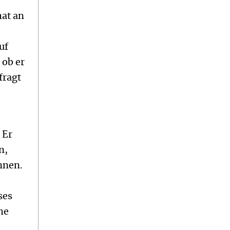
e
hat an
uf
 ob er
fragt
n
. Er
n,
nnen.
ses
he