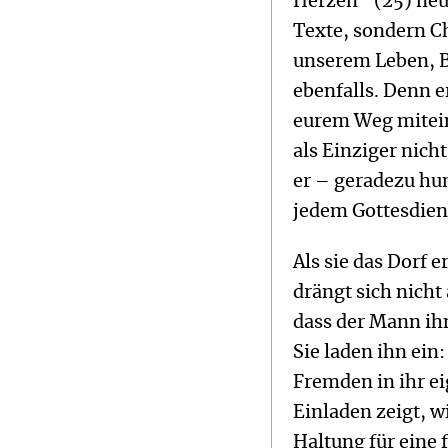
Herzen“ (25) neu
Texte, sondern Ch
unserem Leben, B
ebenfalls. Denn er
eurem Weg mitei
als Einziger nich
er – geradezu hu
jedem Gottesdien
Als sie das Dorf e
drängt sich nicht
dass der Mann ih
Sie laden ihn ein
Fremden in ihr ei
Einladen zeigt, w
Haltung für eine 