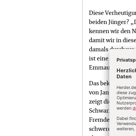
Diese Verheutigun
beiden Jünger? „
kennen wir den N
damit wir in dies
damals durchaus g
ist eine Fortsetz
Emmaus geschah,
Das bekannte Emm
von Janet Brooks 
zeigt die Szene a
Schwarz gekleidet
Fremden in der Bi
schwerelos und d