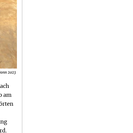
Bonn 2023
nach
so am
hörten
ung
rd.