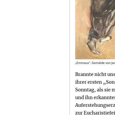
„Emmaus“. Gemälde von Jane
Brannte nicht un
ihrer ersten „So
Sonntag, als sie 
und ihn erkannten
Auferstehungser
zur Eucharistiefe