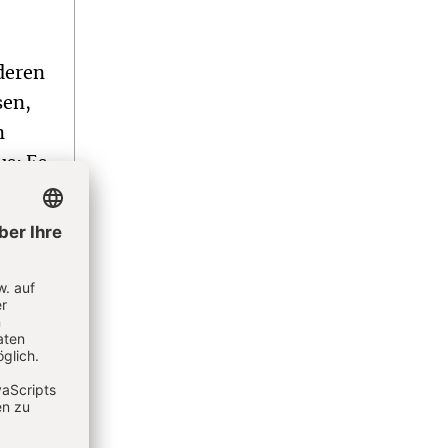
deren
sen,
n
us: Es
as in
1992
te),
ind in
dem
dnen,