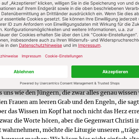
nd neigt sich seinerseits ihnen zu. Einer der beiden
 und sie beginnen zu reden. Während sie so im Ges
 an den Falten ihr dunkles Gewand auf.
t gleichsam mit auf dem Weg, eingeladen, sich
d dem Gespräch zu lauschen. Das Bild hängt im
n Mönchen, die sich dort vor dem Gebet sammeln,
 zu zeigen: Im Wortgottesdienst nehmen wir teil a
 Denn wir hören in den Lesungen das „Wort des
“, und Christus spricht zu uns im Evangelium.
 uns wie den Jüngern, die zwar alles genau wissen
den Frauen am leeren Grab und den Engeln, die sag
Aber das Wissen im Kopf hat noch nicht das Herz erre
zwar die Worte hören, aber die Gegenwart Christi i
kt wahrnehmen, möchte die Liturgie unseren „träg