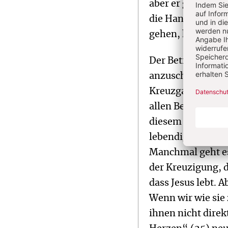
aber er geht mit u
die Hand auf ihn,
gehen, hellt sich
Der Betrachter is
anzuschließen un
Kreuzgang, um de
allen Betrachtern
diesem Gespräch.
lebendigen Gottes
Manchmal geht es
der Kreuzigung, 
dass Jesus lebt. 
Wenn wir wie sie 
ihnen nicht dire