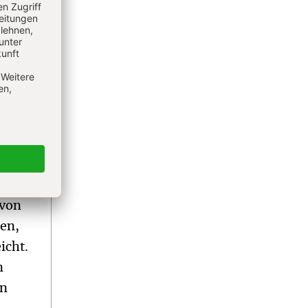
 legt
präch
 und
n
 von
ten,
icht.
n
en