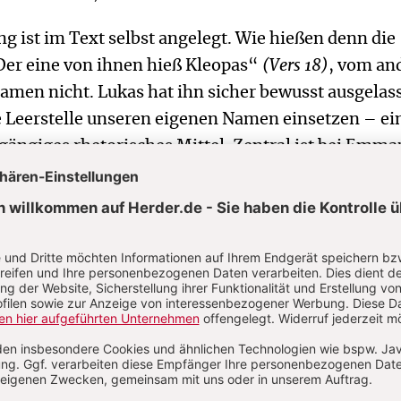
g ist im Text selbst angelegt. Wie hießen denn die
Der eine von ihnen hieß Kleopas“
(Vers 18)
, vom an
amen nicht. Lukas hat ihn sicher bewusst ausgelas
e Leerstelle unseren eigenen Namen einsetzen – ei
ängiges rhetorisches Mittel. Zentral ist bei Emma
ungsgeschichte. In jeder Messe vollzieht sich das, w
 an uns.
ausbild in der Abtei Kornelimünster bei Aachen, 
Gerloff geschaffen (unsere Abbildung auf dieser Sei
uf dem Weg bewusst von hinten. Die beiden Jünger s
, und ihr Blick ist gesenkt. Doch sie wenden sich 
ldmitte zu, der nur schemenhaft dargestellt ist,
urchsichtig. Sie können ihn noch nicht ganz einor