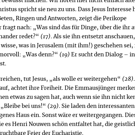
 bewusst machen: Wir hören hier nicht einfach alt
ristus spricht sie neu zu uns. Dass Jesus Interesse 
eten, Ringen und Antworten, zeigt die Perikope
 fragt nach: „Was sind das für Dinge, über die ihr a
nander redet?“
(17)
. Als sie ihn entsetzt anschauen,
t wisse, was in Jerusalem (mit ihm!) geschehen sei, 
morvoll: „Was denn?“
(19)
Er sucht den Dialog – i
st.
rreichen, tut Jesus, „als wolle er weitergehen“
(28)
 auf, achtet ihre Freiheit. Die Emmausjünger merke
nen etwas zu sagen hat, auch wenn sie ihn nicht ke
: „Bleibe bei uns!“
(29)
. Sie laden den interessanten
genes Haus ein. Sonst wäre er weitergegangen. Die
ie es Henri Nouwen schön entfaltet hat, die geistlic
fruchtbare Feier der Eucharistie.