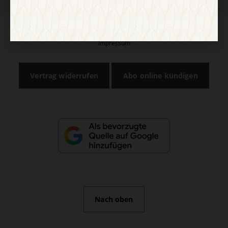
AGB und Widerrufsbelehrung
Datenschutz
Barrierefreiheit
Impressum
Vertrag widerrufen
Abo online kündigen
Nach oben