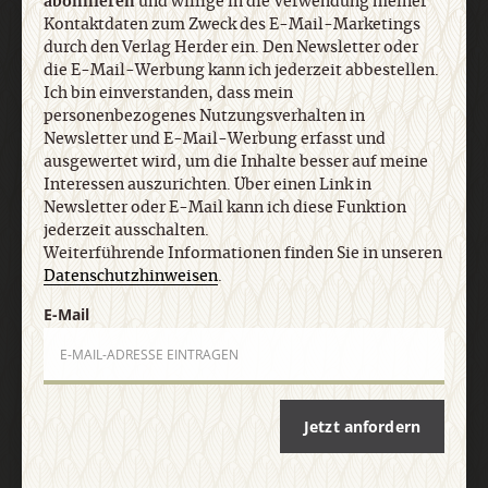
abonnieren
und willige in die Verwendung meiner
Ich bin einverstanden, dass mein
Kontaktdaten zum Zweck des E-Mail-Marketings
personenbezogenes Nutzungsverhalten in
durch den Verlag Herder ein. Den Newsletter oder
Newsletter und E-Mail-Werbung erfasst und
die E-Mail-Werbung kann ich jederzeit abbestellen.
ausgewertet wird, um die Inhalte besser auf meine
Ich bin einverstanden, dass mein
Interessen auszurichten. Über einen Link in
personenbezogenes Nutzungsverhalten in
Newsletter oder E-Mail kann ich diese Funktion
Newsletter und E-Mail-Werbung erfasst und
jederzeit ausschalten. Weiterführende
ausgewertet wird, um die Inhalte besser auf meine
Informationen finden Sie in unseren
Interessen auszurichten. Über einen Link in
Datenschutzhinweisen
.
Newsletter oder E-Mail kann ich diese Funktion
jederzeit ausschalten.
Weiterführende Informationen finden Sie in unseren
E-Mail
Datenschutzhinweisen
.
E-Mail
Jetzt anmelden
Jetzt anfordern