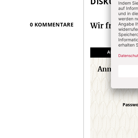
DISKUSSIO
Überschrift
Artikel-
Infos
0 KOMMENTARE
Wir freuen 
ANGEMELDET
Anmeldung
E-M
Passw