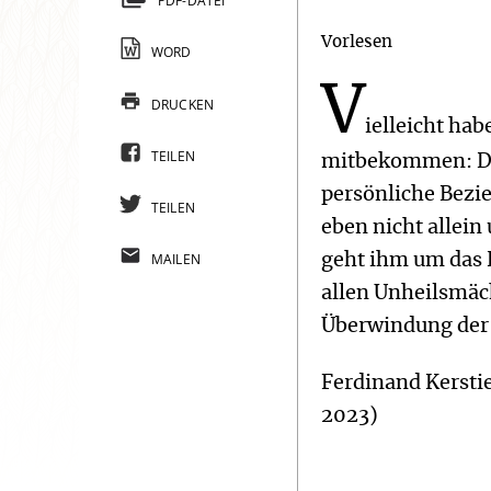
PDF-DATEI
Vorlesen
WORD
V
DRUCKEN
ielleicht ha
TEILEN
mitbekommen: Da 
persönliche Bezie
TEILEN
eben nicht allein
MAILEN
geht ihm um das 
allen Unheilsmäc
Überwindung der
Ferdinand Kerstie
2023)