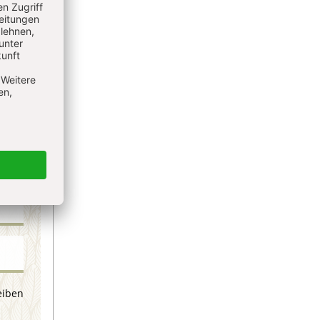
eren
eiben