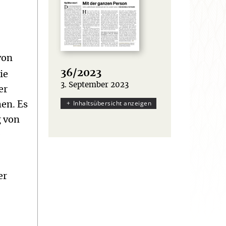
von
36/2023
ie
3. September 2023
:
er
Inhaltsübersicht anzeigen
hen. Es
g von
e
er