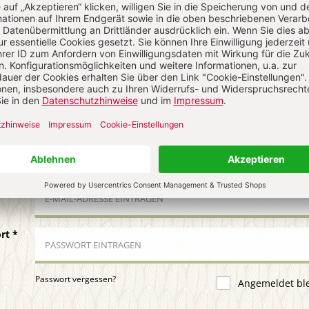
N
Kommenti
uns über Ihren Kommentar
 KOMMENTIEREN
ALS GAST KOMMENTIEREN
ail
*
ort
*
Passwort vergessen?
Angemeldet bl