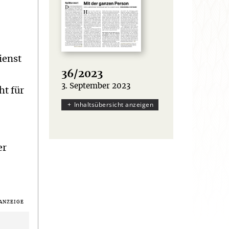
ienst
36/2023
3. September 2023
:
ht für
Inhaltsübersicht anzeigen
er