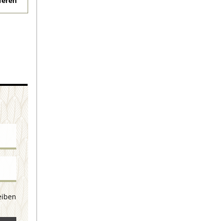
eren
eiben