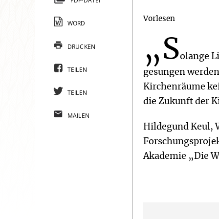
PDF-DATEI
Vorlesen
WORD
„S
DRUCKEN
olange L
TEILEN
gesungen werden 
Kirchenräume kein
TEILEN
die Zukunft der K
MAILEN
Hildegund Keul, 
Forschungsprojek
Akademie „Die W