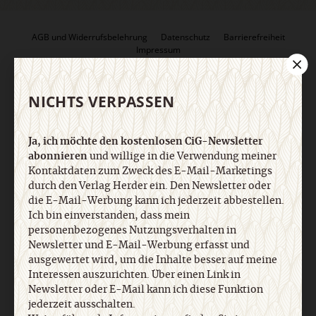
AGB und Widerrufsbelehrung
Datenschutz
Barrierefreiheit
Impressum
Vertrag widerrufen
Abo online kündigen
NICHTS VERPASSEN
Ja, ich möchte den kostenlosen CiG-Newsletter
abonnieren
und willige in die Verwendung meiner
Kontaktdaten zum Zweck des E-Mail-Marketings
durch den Verlag Herder ein. Den Newsletter oder
die E-Mail-Werbung kann ich jederzeit abbestellen.
Ich bin einverstanden, dass mein
personenbezogenes Nutzungsverhalten in
Newsletter und E-Mail-Werbung erfasst und
ausgewertet wird, um die Inhalte besser auf meine
Nach oben
Interessen auszurichten. Über einen Link in
Newsletter oder E-Mail kann ich diese Funktion
jederzeit ausschalten.