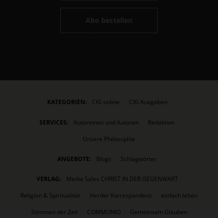
Abo bestellen
KATEGORIEN:
CIG online
CIG Ausgaben
SERVICES:
Autorinnen und Autoren
Redaktion
Unsere Philosophie
ANGEBOTE:
Blogs
Schlagwörter
VERLAG:
Media Sales CHRIST IN DER GEGENWART
Religion & Spiritualität
Herder Korrespondenz
einfach leben
Stimmen der Zeit
COMMUNIO
Gemeinsam Glauben