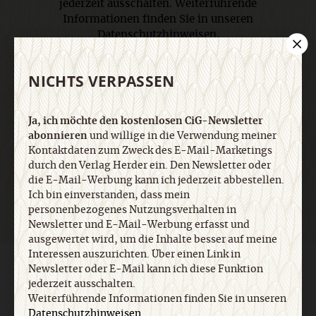
jederzeit ausschalten. Weiterführende
Informationen finden Sie in unseren
Datenschutzhinweisen
.
NICHTS VERPASSEN
E-Mail
Ja, ich möchte den kostenlosen CiG-Newsletter
abonnieren
und willige in die Verwendung meiner
Kontaktdaten zum Zweck des E-Mail-Marketings
Jetzt anmelden
durch den Verlag Herder ein. Den Newsletter oder
die E-Mail-Werbung kann ich jederzeit abbestellen.
Ich bin einverstanden, dass mein
personenbezogenes Nutzungsverhalten in
Newsletter und E-Mail-Werbung erfasst und
ausgewertet wird, um die Inhalte besser auf meine
Interessen auszurichten. Über einen Link in
AGB und Widerrufsbelehrung
Datenschutz
Barrierefreiheit
Newsletter oder E-Mail kann ich diese Funktion
Impressum
jederzeit ausschalten.
Weiterführende Informationen finden Sie in unseren
Datenschutzhinweisen
.