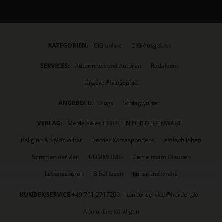
KATEGORIEN:
CIG online
CIG Ausgaben
SERVICES:
Autorinnen und Autoren
Redaktion
Unsere Philosophie
ANGEBOTE:
Blogs
Schlagwörter
VERLAG:
Media Sales CHRIST IN DER GEGENWART
Religion & Spiritualität
Herder Korrespondenz
einfach leben
Stimmen der Zeit
COMMUNIO
Gemeinsam Glauben
Lebensspuren
Bibel lesen
kunst und kirche
KUNDENSERVICE
+49 761 2717200
kundenservice@herder.de
Abo online kündigen