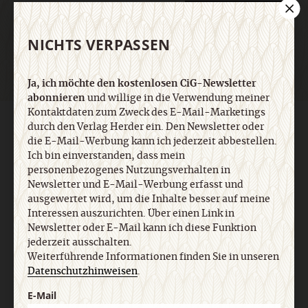
Jetzt anmelden
NICHTS VERPASSEN
Ja, ich möchte den kostenlosen CiG-Newsletter
abonnieren
und willige in die Verwendung meiner
Kontaktdaten zum Zweck des E-Mail-Marketings
AGB und Widerrufsbelehrung
Datenschutz
Barrierefreiheit
durch den Verlag Herder ein. Den Newsletter oder
Impressum
die E-Mail-Werbung kann ich jederzeit abbestellen.
Ich bin einverstanden, dass mein
personenbezogenes Nutzungsverhalten in
Vertrag widerrufen
Abo online kündigen
Newsletter und E-Mail-Werbung erfasst und
ausgewertet wird, um die Inhalte besser auf meine
Interessen auszurichten. Über einen Link in
Newsletter oder E-Mail kann ich diese Funktion
jederzeit ausschalten.
Weiterführende Informationen finden Sie in unseren
Datenschutzhinweisen
.
E-Mail