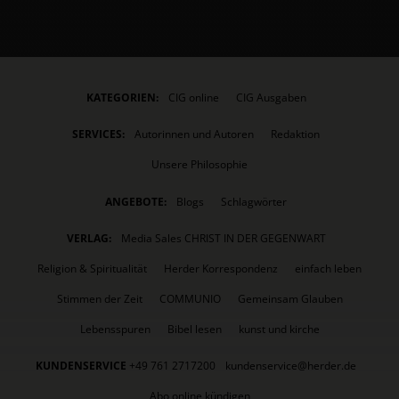
KATEGORIEN:
CIG online
CIG Ausgaben
SERVICES:
Autorinnen und Autoren
Redaktion
Unsere Philosophie
ANGEBOTE:
Blogs
Schlagwörter
VERLAG:
Media Sales CHRIST IN DER GEGENWART
Religion & Spiritualität
Herder Korrespondenz
einfach leben
Stimmen der Zeit
COMMUNIO
Gemeinsam Glauben
Lebensspuren
Bibel lesen
kunst und kirche
KUNDENSERVICE
+49 761 2717200
kundenservice@herder.de
Abo online kündigen