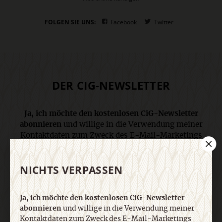
FOLGEN SIE UNS:
Facebook
Twitter
DER CIG-NEWSLETTER
Ja, ich möchte den kostenlosen CiG-Newsletter
abonnieren
und willige in die Verwendung meiner
Kontaktdaten zum Zweck des E-Mail-Marketings
durch den Verlag Herder ein. Den Newsletter oder
die E-Mail-Werbung kann ich jederzeit abbestellen.
NICHTS VERPASSEN
Ich bin einverstanden, dass mein
personenbezogenes Nutzungsverhalten in
Newsletter und E-Mail-Werbung erfasst und
Ja, ich möchte den kostenlosen CiG-Newsletter
ausgewertet wird, um die Inhalte besser auf meine
abonnieren
und willige in die Verwendung meiner
Interessen auszurichten. Über einen Link in
Kontaktdaten zum Zweck des E-Mail-Marketings