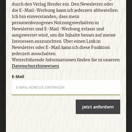
Newsletter oder E-Mail kann ich diese Funktion
durch den Verlag Herder ein. Den Newsletter oder
jederzeit ausschalten. Weiterführende
die E-Mail-Werbung kann ich jederzeit abbestellen.
Informationen finden Sie in unseren
Ich bin einverstanden, dass mein
Datenschutzhinweisen
.
personenbezogenes Nutzungsverhalten in
Newsletter und E-Mail-Werbung erfasst und
ausgewertet wird, um die Inhalte besser auf meine
E-Mail
Interessen auszurichten. Über einen Link in
Newsletter oder E-Mail kann ich diese Funktion
jederzeit ausschalten.
Weiterführende Informationen finden Sie in unseren
Datenschutzhinweisen
.
Jetzt anmelden
E-Mail
Jetzt anfordern
AGB und Widerrufsbelehrung
Datenschutz
Barrierefreiheit
Impressum