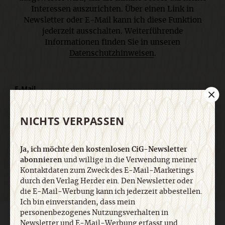
Interessen auszurichten. Über einen Link in
Newsletter oder E-Mail kann ich diese Funktion
jederzeit ausschalten. Weiterführende
Informationen finden Sie in unseren
Datenschutzhinweisen
.
E-Mail
NICHTS VERPASSEN
Jetzt anmelden
Ja, ich möchte den kostenlosen CiG-Newsletter
abonnieren
und willige in die Verwendung meiner
Kontaktdaten zum Zweck des E-Mail-Marketings
durch den Verlag Herder ein. Den Newsletter oder
die E-Mail-Werbung kann ich jederzeit abbestellen.
Ich bin einverstanden, dass mein
personenbezogenes Nutzungsverhalten in
AGB und Widerrufsbelehrung
Datenschutz
Barrierefreiheit
Newsletter und E-Mail-Werbung erfasst und