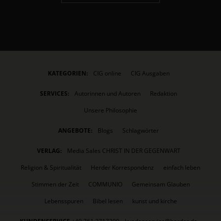
KATEGORIEN:
CIG online
CIG Ausgaben
SERVICES:
Autorinnen und Autoren
Redaktion
Unsere Philosophie
ANGEBOTE:
Blogs
Schlagwörter
VERLAG:
Media Sales CHRIST IN DER GEGENWART
Religion & Spiritualität
Herder Korrespondenz
einfach leben
Stimmen der Zeit
COMMUNIO
Gemeinsam Glauben
Lebensspuren
Bibel lesen
kunst und kirche