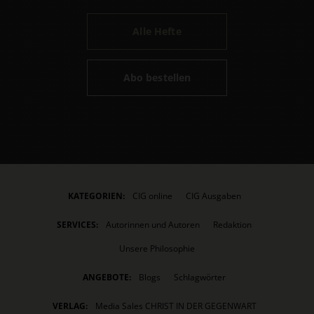
Alle Hefte
Abo bestellen
KATEGORIEN:
CIG online
CIG Ausgaben
SERVICES:
Autorinnen und Autoren
Redaktion
Unsere Philosophie
ANGEBOTE:
Blogs
Schlagwörter
VERLAG:
Media Sales CHRIST IN DER GEGENWART