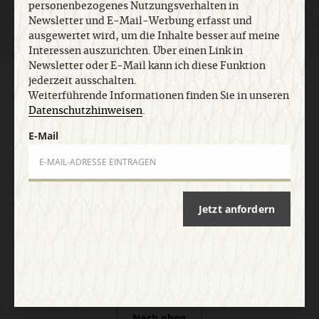
personenbezogenes Nutzungsverhalten in
Newsletter und E-Mail-Werbung erfasst und
ausgewertet wird, um die Inhalte besser auf meine
Interessen auszurichten. Über einen Link in
Newsletter oder E-Mail kann ich diese Funktion
jederzeit ausschalten.
AGB und Widerrufsbelehrung
Datenschutz
Barrierefreiheit
Weiterführende Informationen finden Sie in unseren
Impressum
Datenschutzhinweisen
.
E-Mail
Vertrag widerrufen
Abo online kündigen
Jetzt anfordern
Nach oben