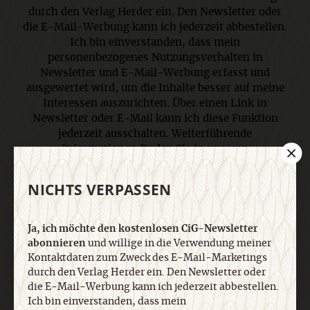
durch den Verlag Herder ein. Den Newsletter oder
die E-Mail-Werbung kann ich jederzeit abbestellen.
Ich bin einverstanden, dass mein
personenbezogenes Nutzungsverhalten in
Newsletter und E-Mail-Werbung erfasst und
ausgewertet wird, um die Inhalte besser auf meine
Interessen auszurichten. Über einen Link in
Newsletter oder E-Mail kann ich diese Funktion
jederzeit ausschalten. Weiterführende
Informationen finden Sie in unseren
Datenschutzhinweisen
.
NICHTS VERPASSEN
E-Mail
Ja, ich möchte den kostenlosen CiG-Newsletter
abonnieren
und willige in die Verwendung meiner
Kontaktdaten zum Zweck des E-Mail-Marketings
durch den Verlag Herder ein. Den Newsletter oder
Jetzt anmelden
die E-Mail-Werbung kann ich jederzeit abbestellen.
Ich bin einverstanden, dass mein