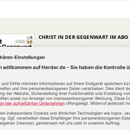
CHRIST IN DER GEGENWART IM ABO
Unsere Wochenzeitschrift bietet Ihnen
Nachrichten und Berichte über aktuelle
Ereignisse aus christlicher Perspektive,
Analysen geistiger, politischer und
religiöser Entwicklungen sowie Anregung
für ein modernes christliches Leben.
Zum Kennenlernen: 4 Wochen gratis
Jetzt gratis testen