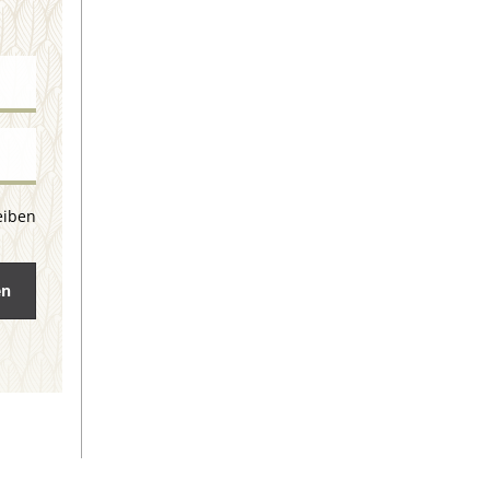
eiben
en