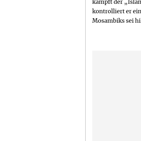
kämpft der „Isla
kontrolliert er e
Mosambiks sei hi