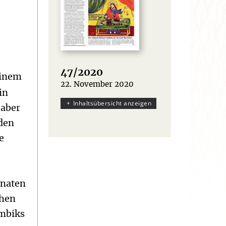
47/2020
einem
22. November 2020
:
in
Inhaltsübersicht anzeigen
 aber
eden
e
onaten
chen
mbiks