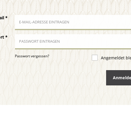
ail
*
ort
*
Passwort vergessen?
Angemeldet bl
Anmeld