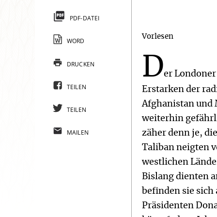
PDF-DATEI
Vorlesen
WORD
D
DRUCKEN
er Londoner
TEILEN
Erstarken der rad
Afghanistan und 
TEILEN
weiterhin gefähr
MAILEN
zäher denn je, di
Taliban neigten v
westlichen Lände
Bislang dienten 
befinden sie sich
Präsidenten Don