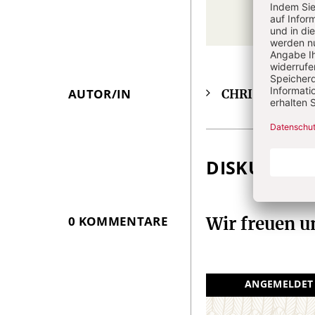
AUTOR/IN
CHRIST IN DE
Überschrift
Artikel-
Infos
DISKUSSIO
0 KOMMENTARE
Wir freuen 
ANGEMELDET