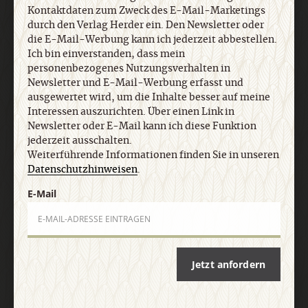
personenbezogenes Nutzungsverhalten in
Kontaktdaten zum Zweck des E-Mail-Marketings
Newsletter und E-Mail-Werbung erfasst und
durch den Verlag Herder ein. Den Newsletter oder
ausgewertet wird, um die Inhalte besser auf meine
die E-Mail-Werbung kann ich jederzeit abbestellen.
Interessen auszurichten. Über einen Link in
Ich bin einverstanden, dass mein
Newsletter oder E-Mail kann ich diese Funktion
personenbezogenes Nutzungsverhalten in
jederzeit ausschalten. Weiterführende
Newsletter und E-Mail-Werbung erfasst und
Informationen finden Sie in unseren
ausgewertet wird, um die Inhalte besser auf meine
Datenschutzhinweisen
.
Interessen auszurichten. Über einen Link in
Newsletter oder E-Mail kann ich diese Funktion
jederzeit ausschalten.
E-Mail
Weiterführende Informationen finden Sie in unseren
Datenschutzhinweisen
.
E-Mail
Jetzt anmelden
Jetzt anfordern