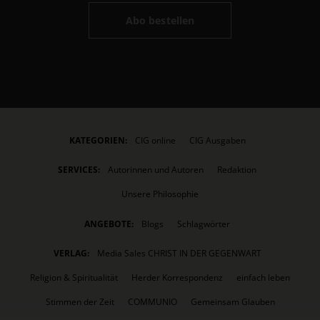
Abo bestellen
KATEGORIEN:
CIG online
CIG Ausgaben
SERVICES:
Autorinnen und Autoren
Redaktion
Unsere Philosophie
ANGEBOTE:
Blogs
Schlagwörter
VERLAG:
Media Sales CHRIST IN DER GEGENWART
Religion & Spiritualität
Herder Korrespondenz
einfach leben
Stimmen der Zeit
COMMUNIO
Gemeinsam Glauben