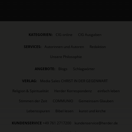
KATEGORIEN:
CIG online
CIG Ausgaben
SERVICES:
Autorinnen und Autoren
Redaktion
Unsere Philosophie
ANGEBOTE:
Blogs
Schlagwörter
VERLAG:
Media Sales CHRIST IN DER GEGENWART
Religion & Spiritualität
Herder Korrespondenz
einfach leben
Stimmen der Zeit
COMMUNIO
Gemeinsam Glauben
Lebensspuren
Bibel lesen
kunst und kirche
KUNDENSERVICE
+49 761 2717200
kundenservice@herder.de