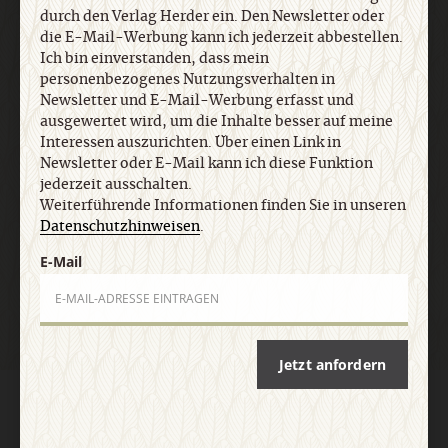
Newsletter oder E-Mail kann ich diese Funktion
durch den Verlag Herder ein. Den Newsletter oder
jederzeit ausschalten. Weiterführende
die E-Mail-Werbung kann ich jederzeit abbestellen.
Informationen finden Sie in unseren
Ich bin einverstanden, dass mein
Datenschutzhinweisen
.
personenbezogenes Nutzungsverhalten in
Newsletter und E-Mail-Werbung erfasst und
ausgewertet wird, um die Inhalte besser auf meine
Interessen auszurichten. Über einen Link in
E-Mail
Newsletter oder E-Mail kann ich diese Funktion
jederzeit ausschalten.
Weiterführende Informationen finden Sie in unseren
Datenschutzhinweisen
.
Jetzt anmelden
E-Mail
Jetzt anfordern
AGB und Widerrufsbelehrung
Datenschutz
Barrierefreiheit
Impressum