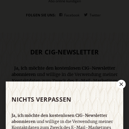
Abo online kündigen
FOLGEN SIE UNS:
Facebook
Twitter
DER CIG-NEWSLETTER
Ja, ich möchte den kostenlosen CiG-Newsletter
abonnieren
und willige in die Verwendung meiner
Kontaktdaten zum Zweck des E-Mail-Marketings
durch den Verlag Herder ein. Den Newsletter oder
die E-Mail-Werbung kann ich jederzeit abbestellen.
NICHTS VERPASSEN
Ich bin einverstanden, dass mein
personenbezogenes Nutzungsverhalten in
Newsletter und E-Mail-Werbung erfasst und
Ja, ich möchte den kostenlosen CiG-Newsletter
ausgewertet wird, um die Inhalte besser auf meine
abonnieren
und willige in die Verwendung meiner
Interessen auszurichten. Über einen Link in
Kontaktdaten zum Zweck des E-Mail-Marketings