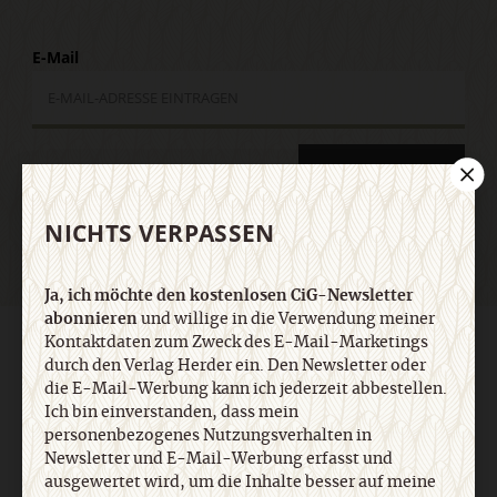
E-Mail
Jetzt anmelden
NICHTS VERPASSEN
Ja, ich möchte den kostenlosen CiG-Newsletter
abonnieren
und willige in die Verwendung meiner
Kontaktdaten zum Zweck des E-Mail-Marketings
AGB und Widerrufsbelehrung
Datenschutz
Barrierefreiheit
durch den Verlag Herder ein. Den Newsletter oder
Impressum
die E-Mail-Werbung kann ich jederzeit abbestellen.
Ich bin einverstanden, dass mein
personenbezogenes Nutzungsverhalten in
Vertrag widerrufen
Abo online kündigen
Newsletter und E-Mail-Werbung erfasst und
ausgewertet wird, um die Inhalte besser auf meine