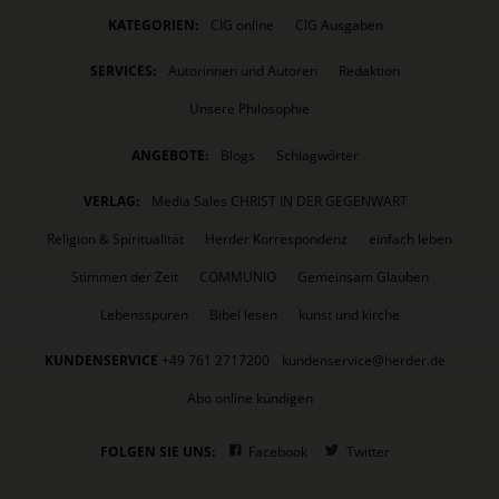
KATEGORIEN:
CIG online
CIG Ausgaben
SERVICES:
Autorinnen und Autoren
Redaktion
Unsere Philosophie
ANGEBOTE:
Blogs
Schlagwörter
VERLAG:
Media Sales CHRIST IN DER GEGENWART
Religion & Spiritualität
Herder Korrespondenz
einfach leben
Stimmen der Zeit
COMMUNIO
Gemeinsam Glauben
Lebensspuren
Bibel lesen
kunst und kirche
KUNDENSERVICE
+49 761 2717200
kundenservice@herder.de
Abo online kündigen
FOLGEN SIE UNS:
Facebook
Twitter