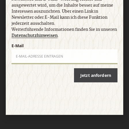
Impressum
ausgewertet wird, um die Inhalte besser auf meine
Interessen auszurichten. Über einen Link in
Newsletter oder E-Mail kann ich diese Funktion
Vertrag widerrufen
Abo online kündigen
jederzeit ausschalten.
Weiterführende Informationen finden Sie in unseren
Datenschutzhinweisen
.
E-Mail
Jetzt anfordern
Nach oben