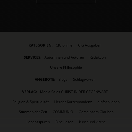
KATEGORIEN:
CIG online
CIG Ausgaben
SERVICES:
Autorinnen und Autoren
Redaktion
Unsere Philosophie
ANGEBOTE:
Blogs
Schlagwörter
VERLAG:
Media Sales CHRIST IN DER GEGENWART
Religion & Spiritualität
Herder Korrespondenz
einfach leben
Stimmen der Zeit
COMMUNIO
Gemeinsam Glauben
Lebensspuren
Bibel lesen
kunst und kirche