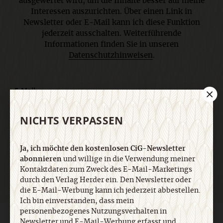
ausgewertet wird, um die Inhalte besser auf meine
Interessen auszurichten. Über einen Link in
Newsletter oder E-Mail kann ich diese Funktion
jederzeit ausschalten. Weiterführende
Informationen finden Sie in unseren
Datenschutzhinweisen
.
E-Mail
NICHTS VERPASSEN
Jetzt anmelden
Ja, ich möchte den kostenlosen CiG-Newsletter
abonnieren
und willige in die Verwendung meiner
Kontaktdaten zum Zweck des E-Mail-Marketings
durch den Verlag Herder ein. Den Newsletter oder
die E-Mail-Werbung kann ich jederzeit abbestellen.
Ich bin einverstanden, dass mein
personenbezogenes Nutzungsverhalten in
AGB und Widerrufsbelehrung
Datenschutz
Barrierefreiheit
Newsletter und E-Mail-Werbung erfasst und