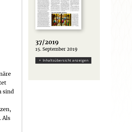
37/2019
15. September 2019
:
Inhaltsübersicht anzeigen
näre
tet
n sind
zen,
 Als