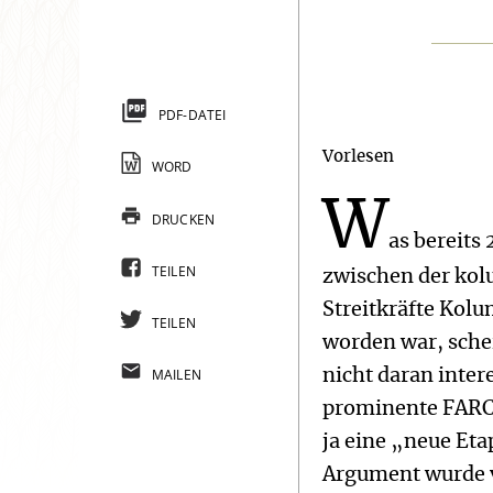
PDF-DATEI
Vorlesen
WORD
W
DRUCKEN
as bereits
TEILEN
zwischen der ko
Streitkräfte Kol
TEILEN
worden war, sche
MAILEN
nicht daran inter
prominente FARC
ja eine „neue Et
Argument wurde v