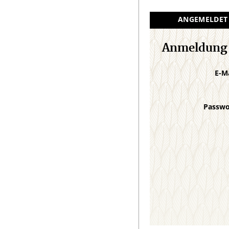
ANGEMELDET
Anmeldung
E-M
Passw