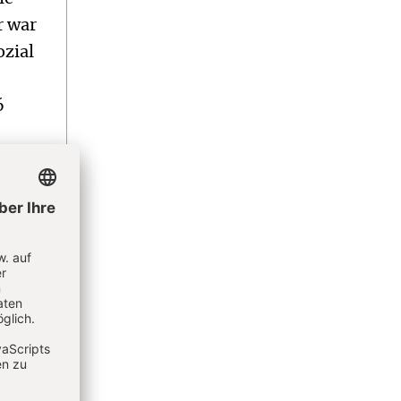
r war
ozial
6