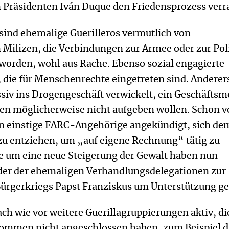
n Präsidenten Iván Duque den Friedensprozess verra
sind ehemalige Guerilleros vermutlich von
 Milizen, die Verbindungen zur Armee oder zur Pol
worden, wohl aus Rache. Ebenso sozial engagierte
 die für Menschenrechte eingetreten sind. Anderer
siv ins Drogengeschäft verwickelt, ein Geschäftsm
len möglicherweise nicht aufgeben wollen. Schon v
ten einstige FARC-Angehörige angekündigt, sich de
zu entziehen, um „auf eigene Rechnung“ tätig zu
e um eine neue Steigerung der Gewalt haben nun
der der ehemaligen Verhandlungsdelegationen zur
ürgerkriegs Papst Franziskus um Unterstützung ge
h wie vor weitere Guerillagruppierungen aktiv, di
mmen nicht angeschlossen haben, zum Beispiel d