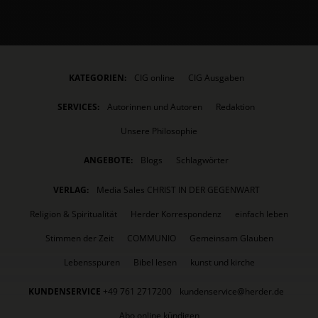
KATEGORIEN:
CIG online
CIG Ausgaben
SERVICES:
Autorinnen und Autoren
Redaktion
Unsere Philosophie
ANGEBOTE:
Blogs
Schlagwörter
VERLAG:
Media Sales CHRIST IN DER GEGENWART
Religion & Spiritualität
Herder Korrespondenz
einfach leben
Stimmen der Zeit
COMMUNIO
Gemeinsam Glauben
Lebensspuren
Bibel lesen
kunst und kirche
KUNDENSERVICE
+49 761 2717200
kundenservice@herder.de
Abo online kündigen