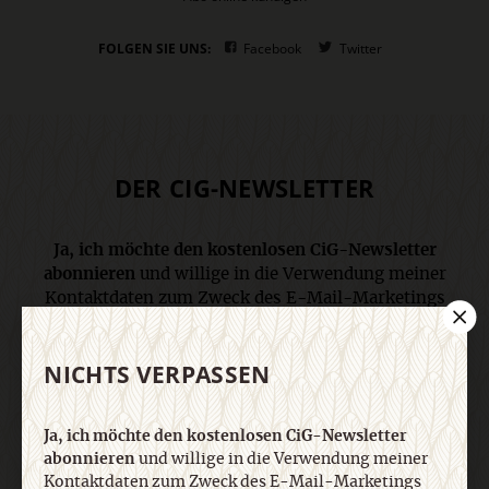
FOLGEN SIE UNS:
Facebook
Twitter
DER CIG-NEWSLETTER
Ja, ich möchte den kostenlosen CiG-Newsletter
abonnieren
und willige in die Verwendung meiner
Kontaktdaten zum Zweck des E-Mail-Marketings
durch den Verlag Herder ein. Den Newsletter oder
die E-Mail-Werbung kann ich jederzeit abbestellen.
NICHTS VERPASSEN
Ich bin einverstanden, dass mein
personenbezogenes Nutzungsverhalten in
Newsletter und E-Mail-Werbung erfasst und
Ja, ich möchte den kostenlosen CiG-Newsletter
ausgewertet wird, um die Inhalte besser auf meine
abonnieren
und willige in die Verwendung meiner
Interessen auszurichten. Über einen Link in
Kontaktdaten zum Zweck des E-Mail-Marketings