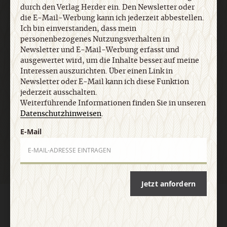
Newsletter oder E-Mail kann ich diese Funktion
durch den Verlag Herder ein. Den Newsletter oder
jederzeit ausschalten. Weiterführende
die E-Mail-Werbung kann ich jederzeit abbestellen.
Informationen finden Sie in unseren
Ich bin einverstanden, dass mein
Datenschutzhinweisen
.
personenbezogenes Nutzungsverhalten in
Newsletter und E-Mail-Werbung erfasst und
ausgewertet wird, um die Inhalte besser auf meine
E-Mail
Interessen auszurichten. Über einen Link in
Newsletter oder E-Mail kann ich diese Funktion
jederzeit ausschalten.
Weiterführende Informationen finden Sie in unseren
Datenschutzhinweisen
.
Jetzt anmelden
E-Mail
Jetzt anfordern
AGB und Widerrufsbelehrung
Datenschutz
Barrierefreiheit
Impressum