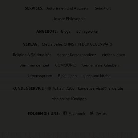
SERVICES:
Autorinnen und Autoren
Redaktion
Unsere Philosophie
ANGEBOTE:
Blogs
Schlagwörter
VERLAG:
Media Sales CHRIST IN DER GEGENWART
Religion & Spiritualität
Herder Korrespondenz
einfach leben
Stimmen der Zeit
COMMUNIO
Gemeinsam Glauben
Lebensspuren
Bibel lesen
kunst und kirche
KUNDENSERVICE
+49 761 2717200
kundenservice@herder.de
Abo online kündigen
FOLGEN SIE UNS:
Facebook
Twitter