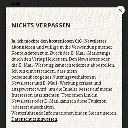
E-Mail
NICHTS VERPASSEN
Jetzt anmelden
Ja, ich möchte den kostenlosen CiG-Newsletter
abonnieren
und willige in die Verwendung meiner
Kontaktdaten zum Zweck des E-Mail-Marketings
durch den Verlag Herder ein. Den Newsletter oder
die E-Mail-Werbung kann ich jederzeit abbestellen.
Ich bin einverstanden, dass mein
personenbezogenes Nutzungsverhalten in
AGB und Widerrufsbelehrung
Datenschutz
Barrierefreiheit
Newsletter und E-Mail-Werbung erfasst und
Impressum
ausgewertet wird, um die Inhalte besser auf meine
Interessen auszurichten. Über einen Link in
Newsletter oder E-Mail kann ich diese Funktion
Vertrag widerrufen
Abo online kündigen
jederzeit ausschalten.
Weiterführende Informationen finden Sie in unseren
Datenschutzhinweisen
.