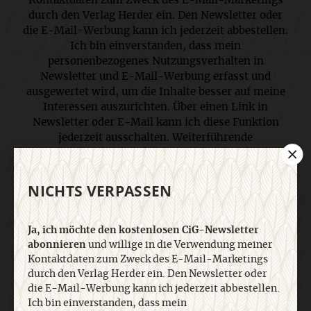
Kontaktdaten zum Zweck des E-Mail-Marketings
durch den Verlag Herder ein. Den Newsletter oder
die E-Mail-Werbung kann ich jederzeit abbestellen.
Ich bin einverstanden, dass mein
personenbezogenes Nutzungsverhalten in
Newsletter und E-Mail-Werbung erfasst und
ausgewertet wird, um die Inhalte besser auf meine
Interessen auszurichten. Über einen Link in
Newsletter oder E-Mail kann ich diese Funktion
jederzeit ausschalten. Weiterführende
Informationen finden Sie in unseren
Datenschutzhinweisen
.
NICHTS VERPASSEN
E-Mail
Ja, ich möchte den kostenlosen CiG-Newsletter
abonnieren
und willige in die Verwendung meiner
Kontaktdaten zum Zweck des E-Mail-Marketings
durch den Verlag Herder ein. Den Newsletter oder
Jetzt anmelden
die E-Mail-Werbung kann ich jederzeit abbestellen.
Ich bin einverstanden, dass mein