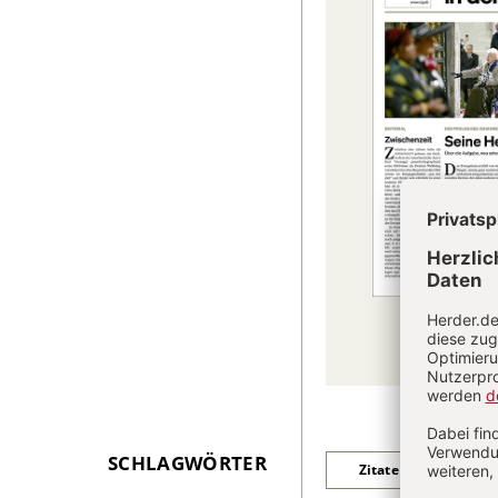
SCHLAGWÖRTER
Überschrift
Zitate der Woche