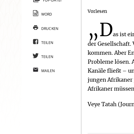
PDF-DATEI
Vorlesen
WORD
„D
DRUCKEN
as ist e
TEILEN
der Gesellschaft.
kommen. Aber Ent
TEILEN
Probleme lösen. A
MAILEN
Kanäle fließt – u
jungen Afrikaner 
Afrikaner müssen
Veye Tatah (Journ