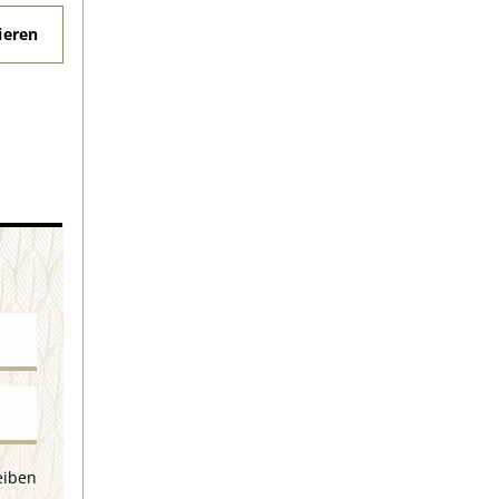
eren
eiben