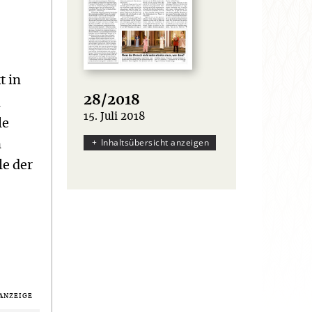
t in
28/2018
n
15. Juli 2018
:
le
Inhaltsübersicht anzeigen
n
le der