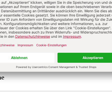
he
he
he