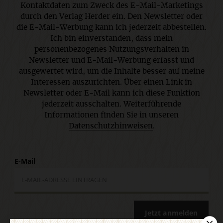
Kontaktdaten zum Zweck des E-Mail-Marketings
durch den Verlag Herder ein. Den Newsletter oder
die E-Mail-Werbung kann ich jederzeit abbestellen.
Ich bin einverstanden, dass mein
personenbezogenes Nutzungsverhalten in
Newsletter und E-Mail-Werbung erfasst und
ausgewertet wird, um die Inhalte besser auf meine
Interessen auszurichten. Über einen Link in
Newsletter oder E-Mail kann ich diese Funktion
jederzeit ausschalten. Weiterführende
Informationen finden Sie in unseren
Datenschutzhinweisen
.
E-Mail
Jetzt anmelden