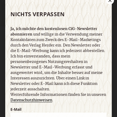
NICHTS VERPASSEN
Ja, ich möchte den kostenlosen CiG-Newsletter
abonnieren
und willige in die Verwendung meiner
AGB und Widerrufsbelehrung
Datenschutz
Barrierefreiheit
Kontaktdaten zum Zweck des E-Mail-Marketings
Impressum
durch den Verlag Herder ein. Den Newsletter oder
die E-Mail-Werbung kann ich jederzeit abbestellen.
Ich bin einverstanden, dass mein
Vertrag widerrufen
Abo online kündigen
personenbezogenes Nutzungsverhalten in
Newsletter und E-Mail-Werbung erfasst und
ausgewertet wird, um die Inhalte besser auf meine
Interessen auszurichten. Über einen Link in
Newsletter oder E-Mail kann ich diese Funktion
jederzeit ausschalten.
Weiterführende Informationen finden Sie in unseren
Datenschutzhinweisen
.
E-Mail