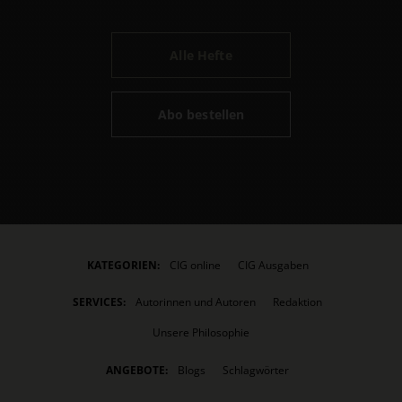
Alle Hefte
Abo bestellen
KATEGORIEN:
CIG online
CIG Ausgaben
SERVICES:
Autorinnen und Autoren
Redaktion
Unsere Philosophie
ANGEBOTE:
Blogs
Schlagwörter