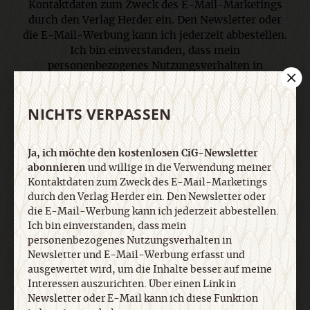
Kontaktdaten zum Zweck des E-Mail-Marketings
durch den Verlag Herder ein. Den Newsletter oder
die E-Mail-Werbung kann ich jederzeit abbestellen.
Ich bin einverstanden, dass mein
personenbezogenes Nutzungsverhalten in
Newsletter und E-Mail-Werbung erfasst und
ausgewertet wird, um die Inhalte besser auf meine
NICHTS VERPASSEN
Interessen auszurichten. Über einen Link in
Newsletter oder E-Mail kann ich diese Funktion
jederzeit ausschalten. Weiterführende
Ja, ich möchte den kostenlosen CiG-Newsletter
Informationen finden Sie in unseren
abonnieren
und willige in die Verwendung meiner
Datenschutzhinweisen
.
Kontaktdaten zum Zweck des E-Mail-Marketings
durch den Verlag Herder ein. Den Newsletter oder
die E-Mail-Werbung kann ich jederzeit abbestellen.
E-Mail
Ich bin einverstanden, dass mein
personenbezogenes Nutzungsverhalten in
Newsletter und E-Mail-Werbung erfasst und
ausgewertet wird, um die Inhalte besser auf meine
Interessen auszurichten. Über einen Link in
Jetzt anmelden
Newsletter oder E-Mail kann ich diese Funktion