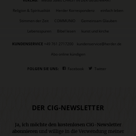
VERLAG:
Media Sales CHRIST IN DER GEGENWART
Religion & Spiritualität
Herder Korrespondenz
einfach leben
Stimmen der Zeit
COMMUNIO
Gemeinsam Glauben
Lebensspuren
Bibel lesen
kunst und kirche
KUNDENSERVICE
+49 761 2717200
kundenservice@herder.de
Abo online kündigen
FOLGEN SIE UNS:
Facebook
Twitter
DER CIG-NEWSLETTER
Ja, ich möchte den kostenlosen CiG-Newsletter
abonnieren
und willige in die Verwendung meiner