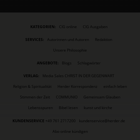
KATEGORIEN:
CIG online
CIG Ausgaben
SERVICES:
Autorinnen und Autoren
Redaktion
Unsere Philosophie
ANGEBOTE:
Blogs
Schlagwörter
VERLAG:
Media Sales CHRIST IN DER GEGENWART
Religion & Spiritualität
Herder Korrespondenz
einfach leben
Stimmen der Zeit
COMMUNIO
Gemeinsam Glauben
Lebensspuren
Bibel lesen
kunst und kirche
KUNDENSERVICE
+49 761 2717200
kundenservice@herder.de
Abo online kündigen