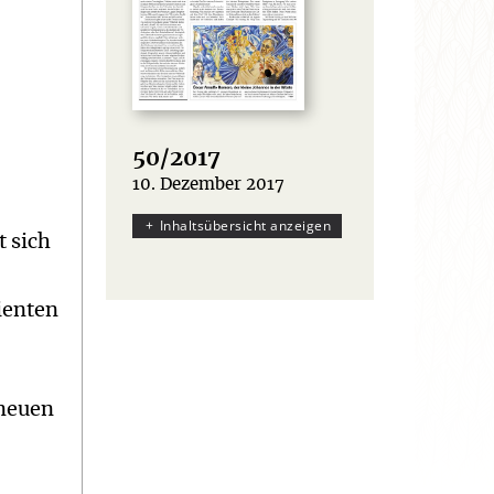
50/2017
10. Dezember 2017
:
Inhaltsübersicht anzeigen
t sich
ienten
 neuen