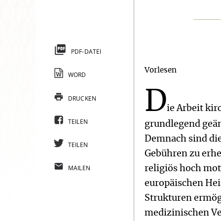
PDF-DATEI
Vorlesen
WORD
D
DRUCKEN
ie Arbeit ki
TEILEN
grundlegend geänd
Demnach sind die
TEILEN
Gebühren zu erhe
MAILEN
religiös hoch mot
europäischen Heim
Strukturen ermög
medizinischen Ve