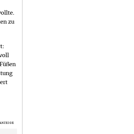
ollte.
ten zu
t:
voll
 Füßen
stung
ert