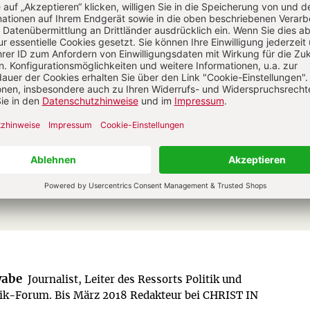
Unsere Wochenzeitschrift bietet Ihnen
Nachrichten und Berichte über aktuelle
Ereignisse aus christlicher Perspektive,
Analysen geistiger, politischer und
religiöser Entwicklungen sowie Anregung
für ein modernes christliches Leben.
Zum Kennenlernen: 4 Wochen gratis
Jetzt gratis testen
wabe
Journalist, Leiter des Ressorts Politik und
blik-Forum. Bis März 2018 Redakteur bei CHRIST IN