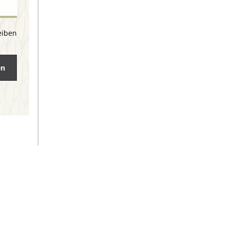
eiben
en