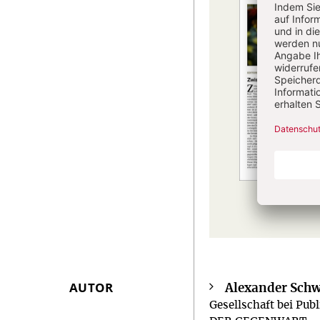
AUTOR
Alexander Sch
Überschrift
Gesellschaft bei Pu
Artikel-