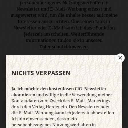
personenbezogenes Nutzungsverhalten in
Newsletter und E-Mail-Werbung erfasst und
ausgewertet wird, um die Inhalte besser auf meine
Interessen auszurichten. Über einen Link in
Newsletter oder E-Mail kann ich diese Funktion
jederzeit ausschalten. Weiterführende
Informationen finden Sie in unseren
Datenschutzhinweisen
.
E-Mail
NICHTS VERPASSEN
Ja, ich möchte den kostenlosen CiG-Newsletter
abonnieren
und willige in die Verwendung meiner
Jetzt anmelden
Kontaktdaten zum Zweck des E-Mail-Marketings
durch den Verlag Herder ein. Den Newsletter oder
die E-Mail-Werbung kann ich jederzeit abbestellen.
Ich bin einverstanden, dass mein
personenbezogenes Nutzungsverhalten in