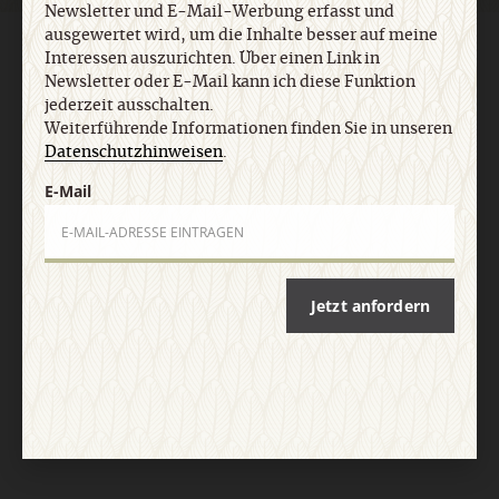
Newsletter und E-Mail-Werbung erfasst und
ausgewertet wird, um die Inhalte besser auf meine
AGB und Widerrufsbelehrung
Datenschutz
Barrierefreiheit
Interessen auszurichten. Über einen Link in
Impressum
Newsletter oder E-Mail kann ich diese Funktion
jederzeit ausschalten.
Weiterführende Informationen finden Sie in unseren
Vertrag widerrufen
Abo online kündigen
Datenschutzhinweisen
.
E-Mail
Jetzt anfordern
Nach oben