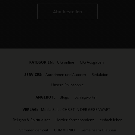
Abo bestellen
KATEGORIEN:
CIG online
CIG Ausgaben
SERVICES:
Autorinnen und Autoren
Redaktion
Unsere Philosophie
ANGEBOTE:
Blogs
Schlagwörter
VERLAG:
Media Sales CHRIST IN DER GEGENWART
Religion & Spiritualität
Herder Korrespondenz
einfach leben
Stimmen der Zeit
COMMUNIO
Gemeinsam Glauben